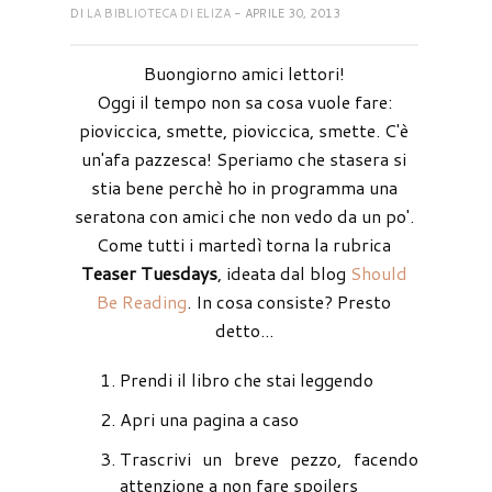
DI
LA BIBLIOTECA DI ELIZA
- APRILE 30, 2013
Buongiorno amici lettori!
Oggi il tempo non sa cosa vuole fare:
pioviccica, smette, pioviccica, smette. C'è
un'afa pazzesca! Speriamo che stasera si
stia bene perchè ho in programma una
seratona con amici che non vedo da un po'.
Come tutti i martedì torna la rubrica
Teaser Tuesdays
, ideata dal blog
Should
Be Reading
. In cosa consiste? Presto
detto...
Prendi il libro che stai leggendo
Apri una pagina a caso
Trascrivi un breve pezzo, facendo
attenzione a non fare spoilers