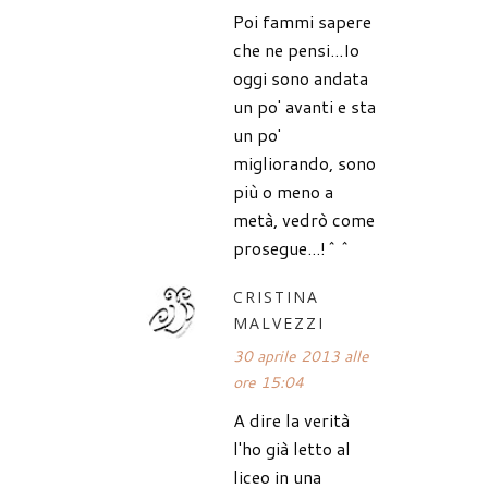
Poi fammi sapere
che ne pensi...Io
oggi sono andata
un po' avanti e sta
un po'
migliorando, sono
più o meno a
metà, vedrò come
prosegue...!^^
CRISTINA
MALVEZZI
30 aprile 2013 alle
ore 15:04
A dire la verità
l'ho già letto al
liceo in una