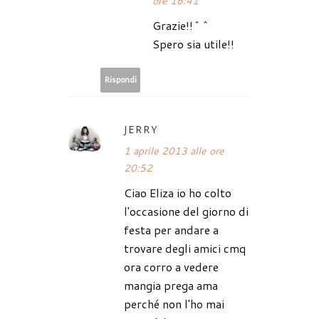
ore 16:41
Grazie!!^^
Spero sia utile!!
Rispondi
JERRY
1 aprile 2013 alle ore
20:52
Ciao Eliza io ho colto
l'occasione del giorno di
festa per andare a
trovare degli amici cmq
ora corro a vedere
mangia prega ama
perché non l'ho mai