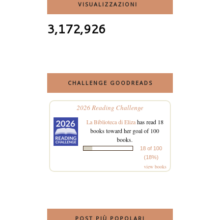
VISUALIZZAZIONI
3,172,926
CHALLENGE GOODREADS
2026 Reading Challenge
La Biblioteca di Eliza
has read 18
books toward her goal of 100
books.
18 of 100
(18%)
view books
POST PIÙ POPOLARI