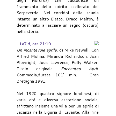
degli Horcrux) che custodisce un
frammento dello spirito scellerato del
Serpeverde. Nei corridoi della scuola
intanto un altro Eletto, Draco Malfoy, è
determinato a lasciare un segno (oscuro)
nella storia.
-
La7 d, ore 21:10
Un incantevole aprile
, di Mike Newell. Con
Alfred Molina, Miranda Richardson, Joan
Plowright, Josie Lawrence, Polly Walker.
Titolo originale
Enchanted April
.
Commedia,durata 101' min. - Gran
Bretagna 1991.
Nel 1920 quattro signore londinesi, di
varia età e diversa estrazione sociale,
affittano insieme una villa per un aprile di
vacanza nella Liguria di Levante. Alla fine