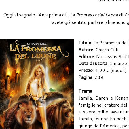
Oggi vi segnalo l'Anteprima di...
La Promessa del Leone
di Ch
avete già sentito parlare, almeno io g
Titolo
: La Promessa del
Autore
: Chiara Cilli
Editore
: Narcissus Self
Data di uscita
: 1 marzo
Prezzo
: 4,99 € (ebook)
Pagine
: 289
Trama
Jamila, Daren e Kenan
famiglie nel cratere de
a vivere mille avventu
Jamila, lei non ha occh
giunge dall’America, pe