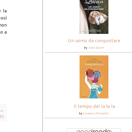
 la
osì
 non
o a
Un uomo da conquistare
by
Julia Quinn
Il tempo del la la la
 →
by
Luciana Littizzetto
io