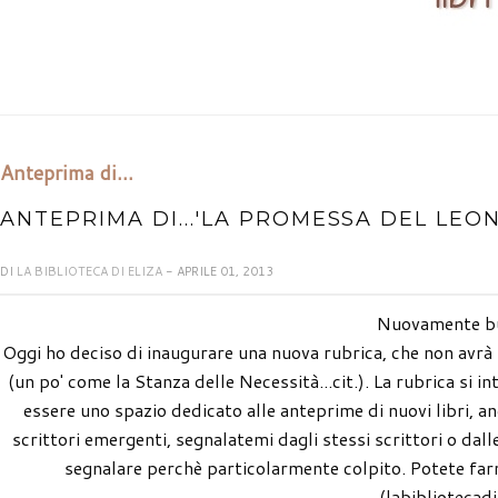
Anteprima di...
ANTEPRIMA DI...'LA PROMESSA DEL LEONE
DI
LA BIBLIOTECA DI ELIZA
- APRILE 01, 2013
Nuovamente bu
Oggi ho deciso di inaugurare una nuova rubrica, che non avr
(un po' come la Stanza delle Necessità...cit.). La rubrica si in
essere uno spazio dedicato alle anteprime di nuovi libri, anco
scrittori emergenti, segnalatemi dagli stessi scrittori o dall
segnalare perchè particolarmente colpito. Potete farm
(labibliotecad