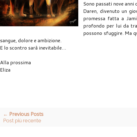
Sono passati nove anni d
Daren, divenuto un gio
promessa fatta a Jamil
profondo per lui da tra
possono sfuggire. Ma q
sangue, dolore e ambizione.
E lo scontro sarà inevitabile…
Alla prossima
Eliza
← Previous Posts
Post più recente