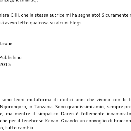
iara Cilli, che la stessa autrice mi ha segnalato! Sicuramente 
ià avevo letto qualcosa su alcuni blogs...
 Leone
 Publishing
 2013
 sono leoni mutaforma di dodici anni che vivono con le l
l Ngorongoro, in Tanzania. Sono grandissimi amici, sempre pr
re, ma mentre il simpatico Daren è follemente innamorato
i che per il tenebroso Kenan. Quando un convoglio di braccon
rò, tutto cambia…