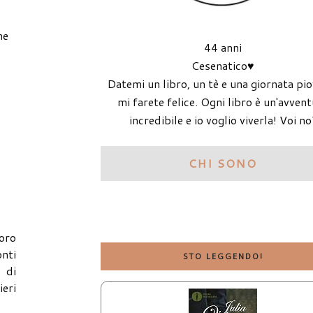
ne
44 anni
Cesenatico♥
Datemi un libro, un tè e una giornata pi
mi farete felice. Ogni libro è un'avven
incredibile e io voglio viverla! Voi no
CHI SONO
oro
onti
STO LEGGENDO!
 di
ieri