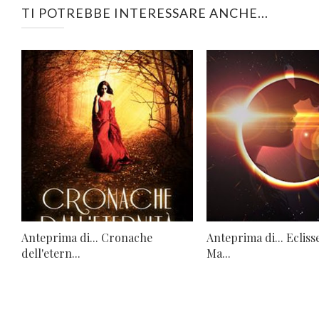
TI POTREBBE INTERESSARE ANCHE...
Anteprima di... Cronache
Anteprima di... Ecliss
dell'etern...
Ma...