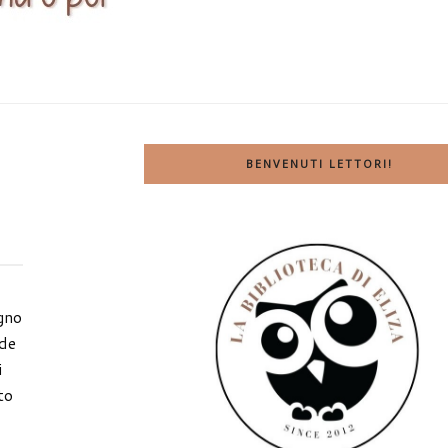
BENVENUTI LETTORI!
gno
nde
i
to