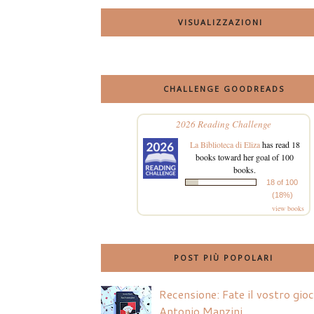
VISUALIZZAZIONI
CHALLENGE GOODREADS
2026 Reading Challenge
La Biblioteca di Eliza
has read 18
books toward her goal of 100
books.
18 of 100
(18%)
view books
POST PIÙ POPOLARI
Recensione: Fate il vostro gio
Antonio Manzini