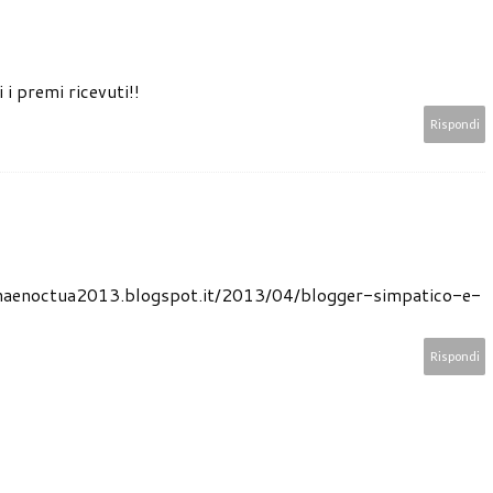
i premi ricevuti!!
Rispondi
thenaenoctua2013.blogspot.it/2013/04/blogger-simpatico-e-
Rispondi