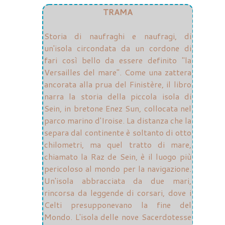
TRAMA
Storia di naufraghi e naufragi, di
un'isola circondata da un cordone di
fari così bello da essere definito "la
Versailles del mare". Come una zattera
ancorata alla prua del Finistère, il libro
narra la storia della piccola isola di
Sein, in bretone Enez Sun, collocata nel
parco marino d'Iroise. La distanza che la
separa dal continente è soltanto di otto
chilometri, ma quel tratto di mare,
chiamato la Raz de Sein, è il luogo più
pericoloso al mondo per la navigazione.
Un'isola abbracciata da due mari,
rincorsa da leggende di corsari, dove i
Celti presupponevano la fine del
Mondo. L'isola delle nove Sacerdotesse