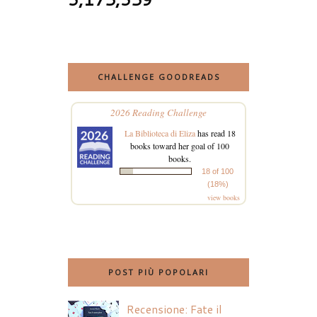
CHALLENGE GOODREADS
2026 Reading Challenge
La Biblioteca di Eliza
has read 18
books toward her goal of 100
books.
18 of 100
(18%)
view books
POST PIÙ POPOLARI
Recensione: Fate il