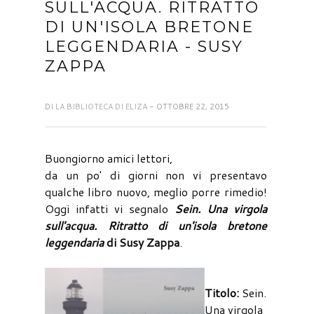
SULL'ACQUA. RITRATTO
DI UN'ISOLA BRETONE
LEGGENDARIA - SUSY
ZAPPA
DI
LA BIBLIOTECA DI ELIZA
- OTTOBRE 22, 2015
Buongiorno amici lettori,
da un po' di giorni non vi presentavo
qualche libro nuovo, meglio porre rimedio!
Oggi infatti vi segnalo
Sein. Una virgola
sull'acqua. Ritratto di un'isola bretone
leggendaria
di Susy Zappa
.
Titolo:
Sein.
Una virgola