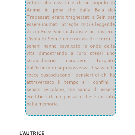
votate alla castità e di un popolo di
Anime in pena che dalla Baia dei
Trapassati erano traghettati a Sein per
essere inumati. Streghe, miti e leggende
di cui Enez Sun custodisce un mistero.
L'isola di Sein è un crocevia di ricordi. I
senani hanno cavalcato le onde della
vita dimostrando a loro stessi uno
straordinario carattere forgiato
dall'istinto di sopravvivenza. I sassi e le
rocce custodiscono i pensieri di chi ha
attraversato il tempo e i confini. I
senani svicolano, ma sanno di essere
ereditieri di un passato che è entrato
nella memoria.
L'AUTRICE