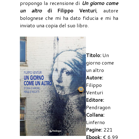
propongo la recensione di
Un giorno come
un altro
di Filippo Venturi
, autore
bolognese che mi ha dato fiducia e mi ha
inviato una copia del suo libro.
Titolo:
Un
giorno come
un altro
Autore:
Filippo
Venturi
Editore:
Pendragon
Collana:
Linferno
Pagine:
221
Ebook:
€ 6,99