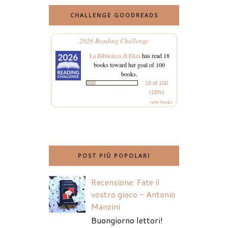
CHALLENGE GOODREADS
2026 Reading Challenge
La Biblioteca di Eliza
has read 18
books toward her goal of 100
books.
18 of 100
(18%)
view books
POST PIÙ POPOLARI
Recensione: Fate il
vostro gioco - Antonio
Manzini
Buongiorno lettori!