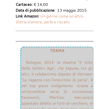
Cartaceo:
€ 14,00
Data di pubblicazione:
13 maggio 2015
Link Amazon:
Un giorno come un altro.
Storia d'amore, perle e riscatti
TRAMA
Bologna, 2014: la mostra "Il mito
della Golden Age", che espone, tra gli
altri, il celeberrimo dipinto di Vermeer
"La ragazza con l'orecchino di perla", è
nel suo pieno svolgimento. Grazie a
un'incredibile serie di circostanze
favorevoli, Martino, meccanico
spiantato dedito ai furti di cerchioni, in
una tranquilla serata di maggio riesce a