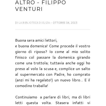
ALTRO - FILIPPO
VENTURI
DI
LA BIBLIOTECA DI ELIZA
- OTTOBRE 04, 2015
Buona sera amici lettori,
e buona domenica! Come procede il vostro
giorno di riposo? Io come al mio solito
finisco col passare la domenica girando
come una trottola; tuttavia anche oggi ho
preso al volo la scusa e, complice un salto
al supermercato con Padre, ho comprato
(anzi mi ha regalato!) un nuovo libro... E il
comodino traballa!
Continuiamo a parlare di libri, ma di libri
letti questa volta. Stasera infatti vi