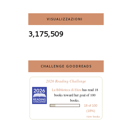
VISUALIZZAZIONI
3,175,509
CHALLENGE GOODREADS
2026 Reading Challenge
La Biblioteca di Eliza
has read 18
books toward her goal of 100
books.
18 of 100
(18%)
view books