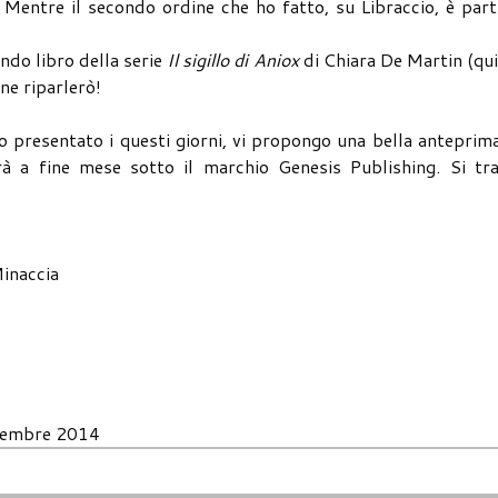
! Mentre il secondo ordine che ho fatto, su Libraccio, è part
ndo libro della serie
Il sigillo di Aniox
di Chiara De Martin (qu
ne riparlerò!
ho presentato i questi giorni, vi propongo una bella anteprima
à a fine mese sotto il marchio Genesis Publishing. Si tra
Minaccia
tembre 2014