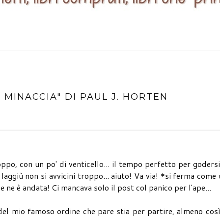
 MINACCIA" DI PAUL J. HORTEN
ppo, con un po' di venticello... il tempo perfetto per goders
 laggiù non si avvicini troppo... aiuto! Va via! *si ferma come
 se ne è andata! Ci mancava solo il post col panico per l'ape...
 del mio famoso ordine che pare stia per partire, almeno cos