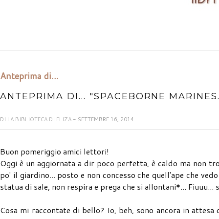
Anteprima di...
ANTEPRIMA DI... "SPACEBORNE MARINES.
DI
LA BIBLIOTECA DI ELIZA
- SETTEMBRE 16, 2014
Buon pomeriggio amici lettori!
Oggi è un aggiornata a dir poco perfetta, è caldo ma non tro
po' il giardino... posto e non concesso che quell'ape che vedo
statua di sale, non respira e prega che si allontani*... Fiuuu...
Cosa mi raccontate di bello? Io, beh, sono ancora in attesa