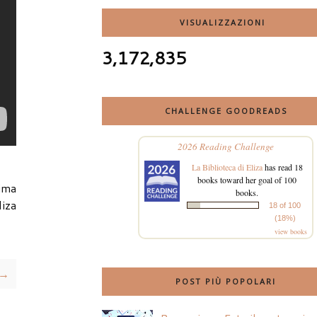
VISUALIZZAZIONI
3,172,835
CHALLENGE GOODREADS
2026 Reading Challenge
La Biblioteca di Eliza
has read 18
books toward her goal of 100
ima
books.
liza
18 of 100
(18%)
view books
 →
POST PIÙ POPOLARI