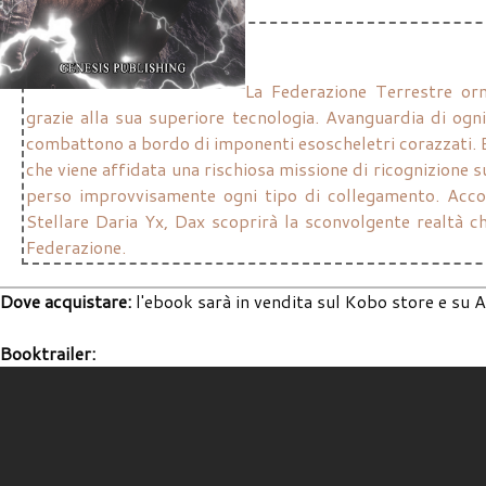
La Federazione Terrestre orm
grazie alla sua superiore tecnologia. Avanguardia di ogn
combattono a bordo di imponenti esoscheletri corazzati. Ed
che viene affidata una rischiosa missione di ricognizione su
perso improvvisamente ogni tipo di collegamento. Accom
Stellare Daria Yx, Dax scoprirà la sconvolgente realtà ch
Federazione.
Dove acquistare:
l'ebook sarà in vendita sul Kobo store e su
Booktrailer: