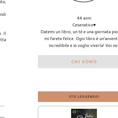
ito,
indi
44 anni
Cesenatico♥
Datemi un libro, un tè e una giornata pi
. Il
mi farete felice. Ogni libro è un'avven
tta
incredibile e io voglio viverla! Voi no
CHI SONO
STO LEGGENDO!