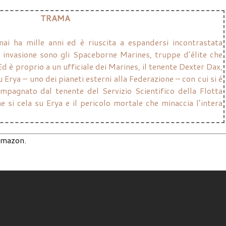
TRAMA
ai ha mille anni ed è riuscita a espandersi incontrastata
i invasione sono gli Spaceborne Marines, truppe d’élite che
 è proprio a un ufficiale dei Marines, il tenente Dexter Dax,
 Erya – uno dei pianeti esterni alla Federazione – con cui si é
pagnato dal tenente del Servizio Scientifico della Flotta
e si cela su Erya e il pericolo mortale che minaccia l’intera
 Amazon.