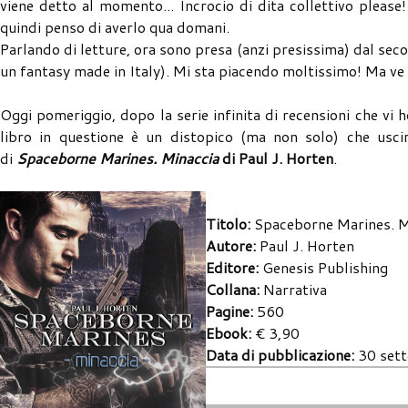
viene detto al momento... Incrocio di dita collettivo please
quindi penso di averlo qua domani.
Parlando di letture, ora sono presa (anzi presissima) dal seco
un fantasy made in Italy). Mi sta piacendo moltissimo! Ma ve 
Oggi pomeriggio, dopo la serie infinita di recensioni che vi 
libro in questione è un distopico (ma non solo) che uscir
di
Spaceborne Marines. Minaccia
di Paul J. Horten
.
Titolo:
Spaceborne Marines. 
Autore:
Paul J. Horten
Editore:
Genesis Publishing
Collana:
Narrativa
Pagine:
560
Ebook:
€ 3,90
Data di pubblicazione:
30 set