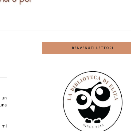
BENVENUTI LETTORI!
i un
 una
ì mi