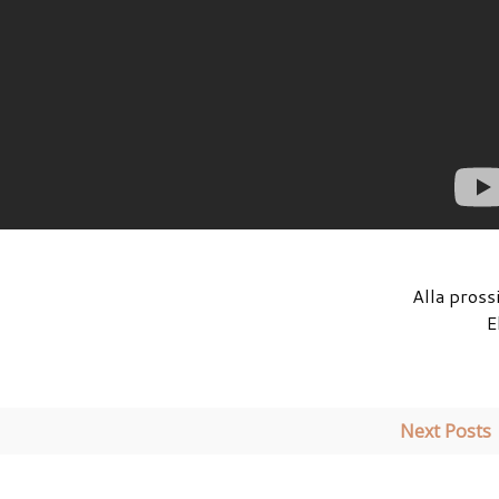
Alla pross
E
Next Posts