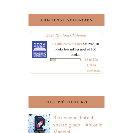
CHALLENGE GOODREADS
2026 Reading Challenge
La Biblioteca di Eliza
has read 18
books toward her goal of 100
books.
18 of 100
(18%)
view books
POST PIÙ POPOLARI
Recensione: Fate il
vostro gioco - Antonio
Manzini