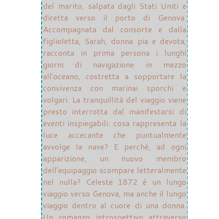
del marito, salpata dagli Stati Uniti e
diretta verso il porto di Genova.
Accompagnata dal consorte e dalla
figlioletta, Sarah, donna pia e devota,
racconta in prima persona i lunghi
giorni di navigazione in mezzo
all'oceano, costretta a sopportare la
convivenza con marinai sporchi e
volgari. La tranquillità del viaggio viene
presto interrotta dal manifestarsi di
eventi inspiegabili: cosa rappresenta la
luce accecante che puntualmente
avvolge la nave? E perché, ad ogni
apparizione, un nuovo membro
dell'equipaggio scompare letteralmente
nel nulla? Celeste 1872 è un lungo
viaggio verso Genova, ma anche il lungo
viaggio dentro al cuore di una donna.
Un romanzo introspettivo attraverso