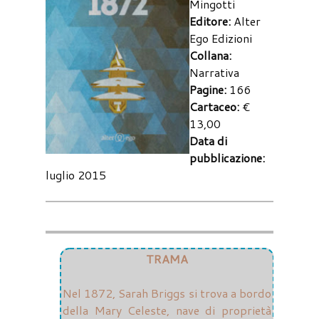
Mingotti
Editore:
Alter
Ego Edizioni
Collana:
Narrativa
Pagine:
166
Cartaceo:
€
13,00
Data di
pubblicazione:
luglio 2015
TRAMA
Nel 1872, Sarah Briggs si trova a bordo
della Mary Celeste, nave di proprietà