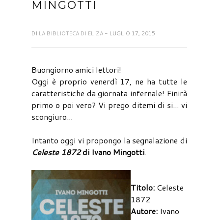
MINGOTTI
DI
LA BIBLIOTECA DI ELIZA
- LUGLIO 17, 2015
Buongiorno amici lettori!
Oggi è proprio venerdì 17, ne ha tutte le
caratteristiche da giornata infernale! Finirà
primo o poi vero? Vi prego ditemi di si... vi
scongiuro...
Intanto oggi vi propongo la segnalazione di
Celeste 1872
di Ivano Mingotti
.
Titolo:
Celeste
1872
Autore:
Ivano