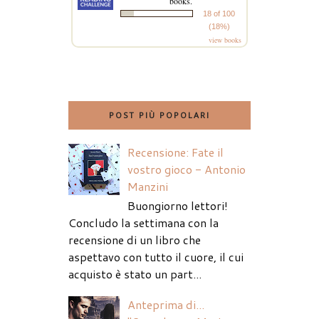
books.
18 of 100
(18%)
view books
POST PIÙ POPOLARI
Recensione: Fate il
vostro gioco - Antonio
Manzini
Buongiorno lettori!
Concludo la settimana con la
recensione di un libro che
aspettavo con tutto il cuore, il cui
acquisto è stato un part...
Anteprima di...