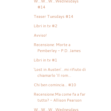
W...W...W...Wednesdays
#14
Teaser Tuesdays #14
Libri in tv #2
Avviso!
Recensione: Morte a
Pemberley - P.D. James
Libri in tv #1
'Lost in Austen'...mi rifiuto di
chiamarlo 'Il rom...
Chi ben comincia... #10
Recensione:Ma come fa a far
tutto? - Allison Pearson
W...W...W...Wednesdays