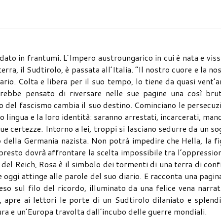
dato in frantumi. L’Impero austroungarico in cui è nata e vis
rra, il Sudtirolo, è passata all’Italia. “Il nostro cuore e la no
rio. Colta e libera per il suo tempo, lo tiene da quasi vent’a
ebbe pensato di riversare nelle sue pagine una così brut
to del fascismo cambia il suo destino. Cominciano le persecuz
ro lingua e la loro identità: saranno arrestati, incarcerati, man
sue certezze. Intorno a lei, troppi si lasciano sedurre da un s
o della Germania nazista. Non potrà impedire che Hella, la fi
E presto dovrà affrontare la scelta impossibile tra l’oppressio
a del Reich, Rosa è il simbolo dei tormenti di una terra di conf
e oggi attinge alle parole del suo diario. E racconta una pagin
eso sul filo del ricordo, illuminato da una felice vena narrat
apre ai lettori le porte di un Sudtirolo dilaniato e splend
tura e un’Europa travolta dall’incubo delle guerre mondiali.