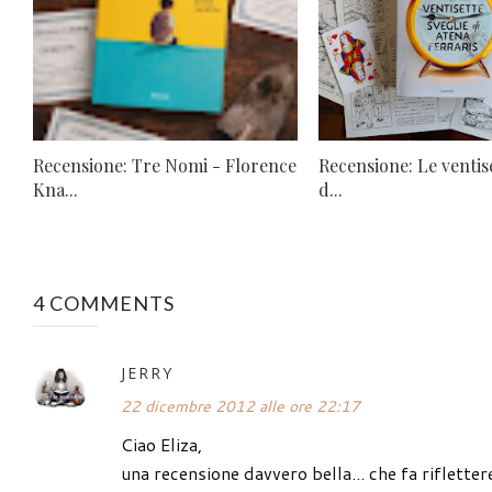
Recensione: Tre Nomi - Florence
Recensione: Le ventise
Kna...
d...
4 COMMENTS
JERRY
22 dicembre 2012 alle ore 22:17
Ciao Eliza,
una recensione davvero bella... che fa riflette