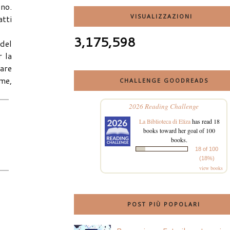
 no.
VISUALIZZAZIONI
atti
3,175,598
del
r la
tare
ome,
CHALLENGE GOODREADS
2026 Reading Challenge
La Biblioteca di Eliza
has read 18
books toward her goal of 100
books.
18 of 100
(18%)
view books
POST PIÙ POPOLARI