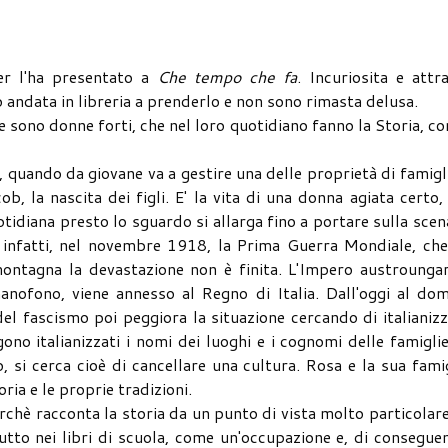
er l'ha presentato a
Che tempo che fa
. Incuriosita e attr
o andata in libreria a prenderlo e non sono rimasta delusa.
e sono donne forti, che nel loro quotidiano fanno la Storia, co
ce, quando da giovane va a gestire una delle proprietà di famigl
, la nascita dei figli. E' la vita di una donna agiata certo
otidiana presto lo sguardo si allarga fino a portare sulla scen
 infatti, nel novembre 1918, la Prima Guerra Mondiale, che
 montagna la devastazione non è finita. L'Impero austrounga
nofono, viene annesso al Regno di Italia. Dall'oggi al dom
del fascismo poi peggiora la situazione cercando di italianiz
no italianizzati i nomi dei luoghi e i cognomi delle famiglie
, si cerca cioè di cancellare una cultura. Rosa e la sua fami
ria e le proprie tradizioni.
rchè racconta la storia da un punto di vista molto particolare
utto nei libri di scuola, come un'occupazione e, di consegue