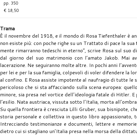
pp. 350
€ 18,50
Trama
È il novembre del 1918, e il mondo di Rosa Tiefenthaler è an
non esiste più: con poche righe su un Trattato di pace la sua te
mente rimarranno tedeschi in eterno”, scrive Rosa sul suo dia
dal giorno del suo matrimonio con l’amato Jakob. Mai avr
lacerazione. Ne seguiranno molte altre. In pochi anni l’avven
per lei e per la sua famiglia, colpevoli di voler difendere la lo
al confino. E Rosa assiste impotente al naufragio di tutte le 
pericoloso che si sta affacciando sulla scena europea: quell
minore, sia presa nel vortice dell’ideologia fatale di Hitler. 
l’esilio. Nata austriaca, vissuta sotto l’Italia, morta all’ombr
Su quella frontiera è cresciuta Lilli Gruber, sua bisnipote, ch
storia personale e collettiva in questo libro appassionato, t
Intrecciando testimonianze e documenti, lettere e memorie, 
dietro cui si stagliano un’Italia presa nella morsa della ditta