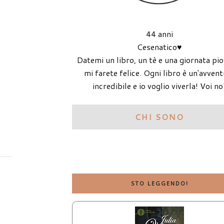
44 anni
Cesenatico♥
Datemi un libro, un tè e una giornata pi
mi farete felice. Ogni libro è un'avven
incredibile e io voglio viverla! Voi no
CHI SONO
STO LEGGENDO!