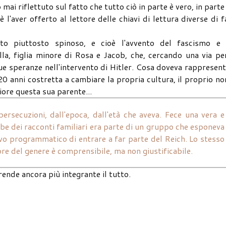
mai riflettuto sul fatto che tutto ciò in parte è vero, in parte
 l'aver offerto al lettore delle chiavi di lettura diverse di f
to piuttosto spinoso, e cioè l'avvento del fascismo e 
lla, figlia minore di Rosa e Jacob, che, cercando una via pe
 sue speranze nell'intervento di Hitler. Cosa doveva rappresen
20 anni costretta a cambiare la propria cultura, il proprio n
ore questa sua parente...
persecuzioni, dall'epoca, dall'età che aveva. Fece una vera e
be dei racconti familiari era parte di un gruppo che esponeva
tivo programmatico di entrare a far parte del Reich. Lo stesso
rore del genere è comprensibile, ma non giustificabile.
 rende ancora più integrante il tutto.