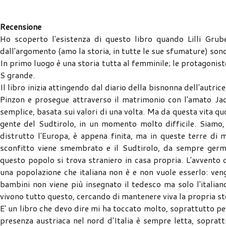
Recensione
Ho scoperto l'esistenza di questo libro quando Lilli Grub
dall'argomento (amo la storia, in tutte le sue sfumature) son
In primo luogo è una storia tutta al femminile; le protagonist
S grande.
Il libro inizia attingendo dal diario della bisnonna dell'autri
Pinzon e prosegue attraverso il matrimonio con l'amato Jacob
semplice, basata sui valori di una volta. Ma da questa vita qu
gente del Sudtirolo, in un momento molto difficile. Siamo,
distrutto l'Europa, è appena finita, ma in queste terre di
sconfitto viene smembrato e il Sudtirolo, da sempre germa
questo popolo si trova straniero in casa propria. L'avvento 
una popolazione che italiana non è e non vuole esserlo: vengo
bambini non viene più insegnato il tedesco ma solo l'italiano
vivono tutto questo, cercando di mantenere viva la propria sto
E' un libro che devo dire mi ha toccato molto, soprattutto pe
presenza austriaca nel nord d'Italia è sempre letta, sopratt