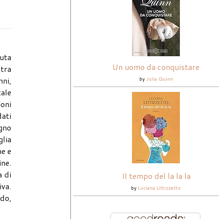
suta
Un uomo da conquistare
stra
nni,
by
Julia Quinn
ale
ioni
dati
ogno
glia
ne e
ine.
a di
Il tempo del la la la
iva.
by
Luciana Littizzetto
ido,