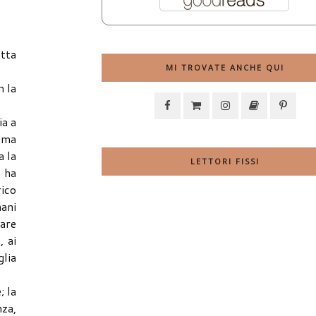
atta
MI TROVATE ANCHE QUI
n la
ia a
, ma
a la
LETTORI FISSI
 ha
rico
ani
zare
, ai
glia
; la
nza,