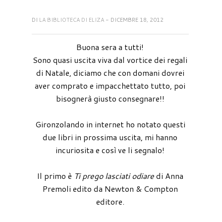
DI
LA BIBLIOTECA DI ELIZA
- DICEMBRE 18, 2012
Buona sera a tutti!
Sono quasi uscita viva dal vortice dei regali
di Natale, diciamo che con domani dovrei
aver comprato e impacchettato tutto, poi
bisognerà giusto consegnare!!
Gironzolando in internet ho notato questi
due libri in prossima uscita, mi hanno
incuriosita e così ve li segnalo!
Il primo è
Ti prego lasciati odiare
di Anna
Premoli edito da Newton & Compton
editore.