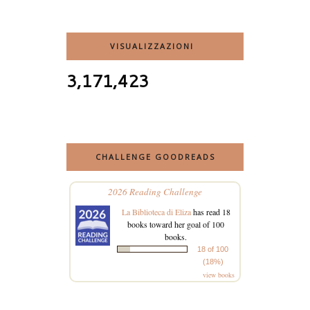
VISUALIZZAZIONI
3,171,423
CHALLENGE GOODREADS
2026 Reading Challenge
La Biblioteca di Eliza
has read 18
books toward her goal of 100
books.
18 of 100
(18%)
view books