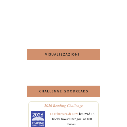
VISUALIZZAZIONI
CHALLENGE GOODREADS
2026 Reading Challenge
La Biblioteca di Eliza
has read 18
books toward her goal of 100
books.