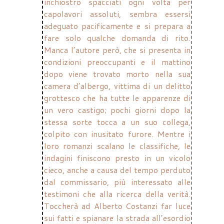
inchiostro spacciati ogni volta per
capolavori assoluti, sembra essersi
adeguato pacificamente e si prepara a
fare solo qualche domanda di rito.
Manca l’autore però, che si presenta in
condizioni preoccupanti e il mattino
dopo viene trovato morto nella sua
camera d’albergo, vittima di un delitto
grottesco che ha tutte le apparenze di
un vero castigo; pochi giorni dopo la
stessa sorte tocca a un suo collega,
colpito con inusitato furore. Mentre i
loro romanzi scalano le classifiche, le
indagini finiscono presto in un vicolo
cieco, anche a causa del tempo perduto
dal commissario, più interessato alle
testimoni che alla ricerca della verità.
Toccherà ad Alberto Costanzi far luce
sui fatti e spianare la strada all’esordio