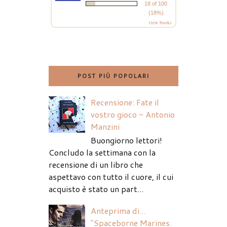
18 of 100
(18%)
view books
POST PIÙ POPOLARI
Recensione: Fate il
vostro gioco - Antonio
Manzini
Buongiorno lettori!
Concludo la settimana con la
recensione di un libro che
aspettavo con tutto il cuore, il cui
acquisto è stato un part...
Anteprima di...
"Spaceborne Marines.