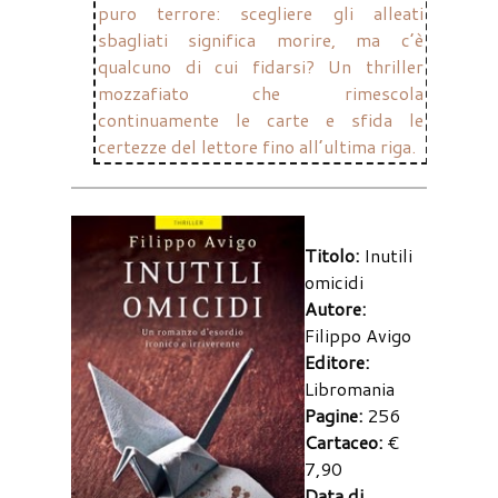
puro terrore: scegliere gli alleati
sbagliati significa morire, ma c’è
qualcuno di cui fidarsi? Un thriller
mozzafiato che rimescola
continuamente le carte e sfida le
certezze del lettore fino all’ultima riga.
Titolo:
Inutili
omicidi
Autore:
Filippo Avigo
Editore:
Libromania
Pagine:
256
Cartaceo:
€
7,90
Data di