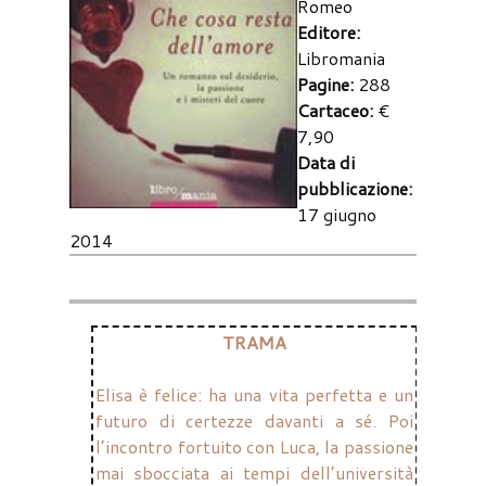
Romeo
Editore:
Libromania
Pagine:
288
Cartaceo:
€
7,90
Data di
pubblicazione:
17 giugno
2014
TRAMA
Elisa è felice: ha una vita perfetta e un
futuro di certezze davanti a sé. Poi
l’incontro fortuito con Luca, la passione
mai sbocciata ai tempi dell’università