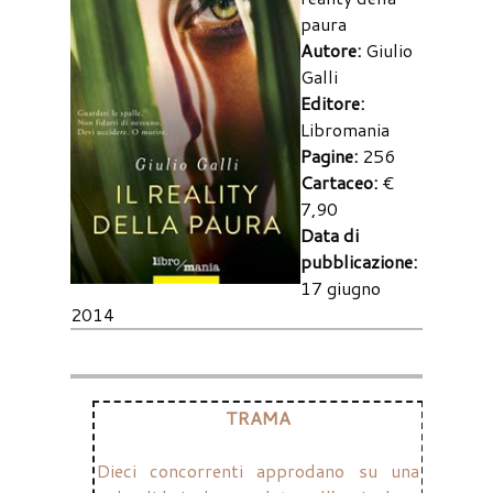
paura
Autore:
Giulio
Galli
Editore:
Libromania
Pagine:
256
Cartaceo:
€
7,90
Data di
pubblicazione:
17 giugno
2014
TRAMA
Dieci concorrenti approdano su una