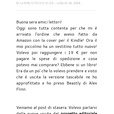
DI
LA BIBLIOTECA DI ELIZA
- LUGLIO 24, 2014
Buona sera amici lettori!
Oggi sono tutta contenta per che mi è
arrivato l'ordine che avevo fatto da
Amazon con la cover per il Kindle! Ora il
mio piccolino ha un vestitino tutto nuovo!
Volevo poi raggiungere i 19 € per non
pagare le spese di spedizione e cosa
potevo mai comprare? Ebbene si un libro!
Era da un po' che lo volevo prendere e visto
che è uscita la versione tascabile ne ho
approfittato e ho preso Beastly di Alex
Flinn.
Veniamo al post di stasera. Volevo parlarvi
delle nuove uscite del
progetto editoriale