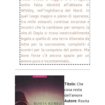
sotto falsa identità all’abbazia di
Whitby, nell’Inghilterra del Nord. In
quel luogo magico e pieno di speranze,
tra mille ostacoli, continue sorprese e
incontri che la cambiano per sempre, la
vita di Dayla si trova inestricabilmente
legata a quella di una terra dilaniata da
lotte per la successione, complotti e
scontri per la conquista del potere. Ma
dove forse c’è ancora spazio per un
amore puro e incontaminato...
Titolo:
Che
cosa resta
dell'amore
Autore:
Rosita