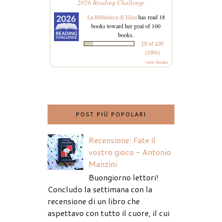
2026 Reading Challenge
La Biblioteca di Eliza
has read 18
books toward her goal of 100
books.
18 of 100
(18%)
view books
POST PIÙ POPOLARI
Recensione: Fate il
vostro gioco - Antonio
Manzini
Buongiorno lettori!
Concludo la settimana con la
recensione di un libro che
aspettavo con tutto il cuore, il cui