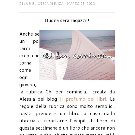
DI
LA BIBLIOTECA DI ELIZA
- MARZO 28, 2013
Buona sera ragazzi!!
Anche se
un po'
tardi
ecco che
torna,
come
ogni
giovedì,
la rubrica Chi ben comincia... creata da
Alessia del blog
Il profumo dei libri
. Le
regole della rubrica sono molto semplici,
basta prendere un libro a caso dalla
libreria e riportarne l'incipit. Il libro di
questa settimana è un libro che ancora non
ho letto, e che. giusto questa mattina, mi è