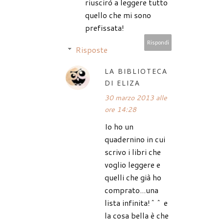
riuscirò a leggere tutto
quello che mi sono
prefissata!
Rispondi
Risposte
LA BIBLIOTECA
DI ELIZA
30 marzo 2013 alle
ore 14:28
Io ho un
quadernino in cui
scrivo i libri che
voglio leggere e
quelli che già ho
comprato...una
lista infinita!^^ e
la cosa bella è che