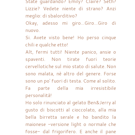
State guardando? Emily? Claire? Seth?
Lizzie? Vedete niente di strano? Anzi
meglio: di sbalorditivo?
Okay, adesso mi giro...Giro...Giro di
nuovo.
Si. Avete visto bene! Ho perso cinque
chili e qualche etto!
Alt, fermi tutti! Niente panico, ansie o
spaventi. Non tirate fuori teorie
cervellotiche sul mio stato di salute. Non
sono malata, nè altro del genere. Forse
sono un po' fuori di testa. Come al solito.
Fa parte della mia irresistibile
personalità!
Ho solo rinunciato al gelato Ben&Jerry al
gusto di biscotti al cioccolato, alla mia
bella birretta serale e ho bandito la
maionese -versione light o normale che
fosse- dal frigorifero. E anche il pane