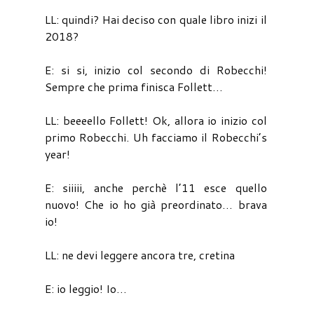
LL: quindi? Hai deciso con quale libro inizi il
2018?
E: si si, inizio col secondo di Robecchi!
Sempre che prima finisca Follett…
LL: beeeello Follett! Ok, allora io inizio col
primo Robecchi. Uh facciamo il Robecchi’s
year!
E: siiiii, anche perchè l’11 esce quello
nuovo! Che io ho già preordinato… brava
io!
LL: ne devi leggere ancora tre, cretina
E: io leggio! Io…