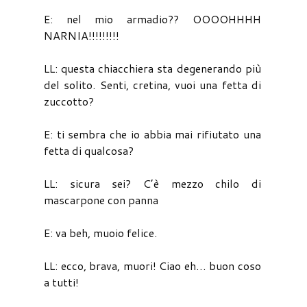
E: nel mio armadio?? OOOOHHHH
NARNIA!!!!!!!!!
LL: questa chiacchiera sta degenerando più
del solito. Senti, cretina, vuoi una fetta di
zuccotto?
E: ti sembra che io abbia mai rifiutato una
fetta di qualcosa?
LL: sicura sei? C’è mezzo chilo di
mascarpone con panna
E: va beh, muoio felice.
LL: ecco, brava, muori! Ciao eh… buon coso
a tutti!