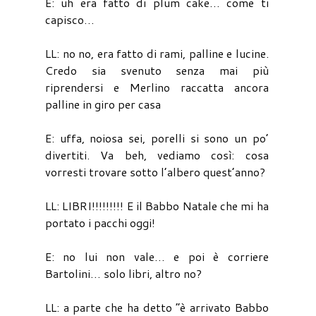
E: uh era fatto di plum cake… come ti
capisco…
LL: no no, era fatto di rami, palline e lucine.
Credo sia svenuto senza mai più
riprendersi e Merlino raccatta ancora
palline in giro per casa
E: uffa, noiosa sei, porelli si sono un po’
divertiti. Va beh, vediamo così: cosa
vorresti trovare sotto l’albero quest’anno?
LL: LIBRI!!!!!!!!! E il Babbo Natale che mi ha
portato i pacchi oggi!
E: no lui non vale… e poi è corriere
Bartolini… solo libri, altro no?
LL: a parte che ha detto “è arrivato Babbo