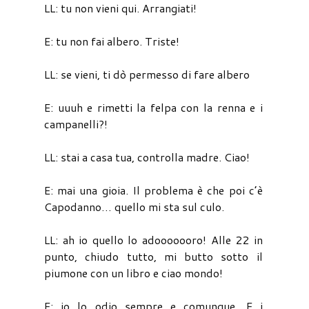
LL: tu non vieni qui. Arrangiati!
E: tu non fai albero. Triste!
LL: se vieni, ti dò permesso di fare albero
E: uuuh e rimetti la felpa con la renna e i
campanelli?!
LL: stai a casa tua, controlla madre. Ciao!
E: mai una gioia. Il problema è che poi c’è
Capodanno… quello mi sta sul culo.
LL: ah io quello lo adooooooro! Alle 22 in
punto, chiudo tutto, mi butto sotto il
piumone con un libro e ciao mondo!
E: io lo odio sempre e comunque. E i