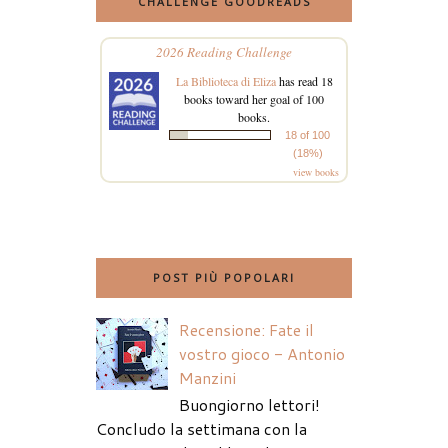
CHALLENGE GOODREADS
2026 Reading Challenge
La Biblioteca di Eliza
has read 18
books toward her goal of 100
books.
18 of 100
(18%)
view books
POST PIÙ POPOLARI
Recensione: Fate il
vostro gioco - Antonio
Manzini
Buongiorno lettori!
Concludo la settimana con la