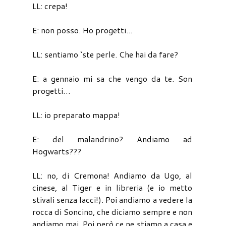
LL: crepa!
E: non posso. Ho progetti...
LL: sentiamo ‘ste perle. Che hai da fare?
E: a gennaio mi sa che vengo da te. Son
progetti…
LL: io preparato mappa!
E: del malandrino? Andiamo ad
Hogwarts???
LL: no, di Cremona! Andiamo da Ugo, al
cinese, al Tiger e in libreria (e io metto
stivali senza lacci!). Poi andiamo a vedere la
rocca di Soncino, che diciamo sempre e non
andiamo mai. Poi però ce ne stiamo a casa e