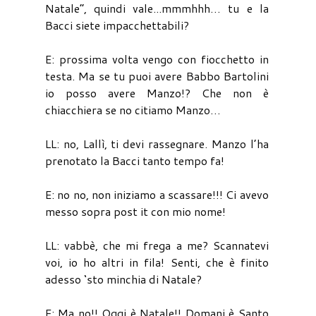
Natale”, quindi vale...mmmhhh… tu e la
Bacci siete impacchettabili?
E: prossima volta vengo con fiocchetto in
testa. Ma se tu puoi avere Babbo Bartolini
io posso avere Manzo!? Che non è
chiacchiera se no citiamo Manzo…
LL: no, Lallì, ti devi rassegnare. Manzo l’ha
prenotato la Bacci tanto tempo fa!
E: no no, non iniziamo a scassare!!! Ci avevo
messo sopra post it con mio nome!
LL: vabbè, che mi frega a me? Scannatevi
voi, io ho altri in fila! Senti, che è finito
adesso ‘sto minchia di Natale?
E: Ma no!! Oggi è Natale!! Domani è Santo