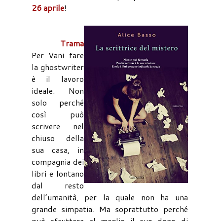
26 aprile
!
Trama
Per Vani fare
la ghostwriter
è il lavoro
ideale. Non
solo perché
così può
scrivere nel
chiuso della
sua casa, in
compagnia dei
libri e lontano
dal resto
dell’umanità, per la quale non ha una
grande simpatia. Ma soprattutto perché
può sfruttare al meglio il suo dono di