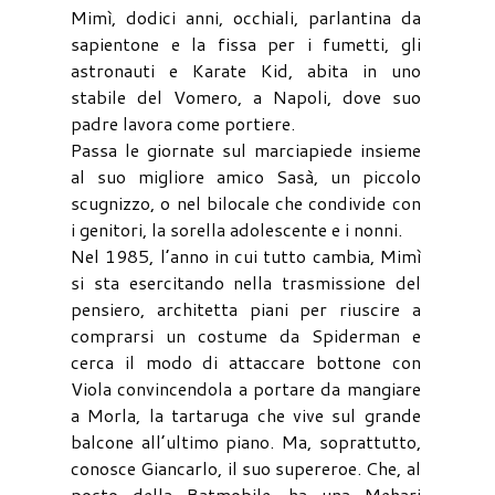
Mimì, dodici anni, occhiali, parlantina da
sapientone e la fissa per i fumetti, gli
astronauti e Karate Kid, abita in uno
stabile del Vomero, a Napoli, dove suo
padre lavora come portiere.
Passa le giornate sul marciapiede insieme
al suo migliore amico Sasà, un piccolo
scugnizzo, o nel bilocale che condivide con
i genitori, la sorella adolescente e i nonni.
Nel 1985, l’anno in cui tutto cambia, Mimì
si sta esercitando nella trasmissione del
pensiero, architetta piani per riuscire a
comprarsi un costume da Spiderman e
cerca il modo di attaccare bottone con
Viola convincendola a portare da mangiare
a Morla, la tartaruga che vive sul grande
balcone all’ultimo piano. Ma, soprattutto,
conosce Giancarlo, il suo supereroe. Che, al
posto della Batmobile, ha una Mehari