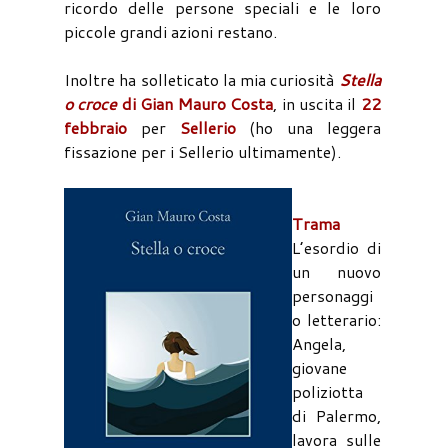
ricordo delle persone speciali e le loro
piccole grandi azioni restano.
Inoltre ha solleticato la mia curiosità
Stella
o croce
di Gian Mauro Costa
, in uscita il
22
febbraio
per
Sellerio
(ho una leggera
fissazione per i Sellerio ultimamente).
Trama
L’esordio di
un nuovo
personaggi
o letterario:
Angela,
giovane
poliziotta
di Palermo,
lavora sulle