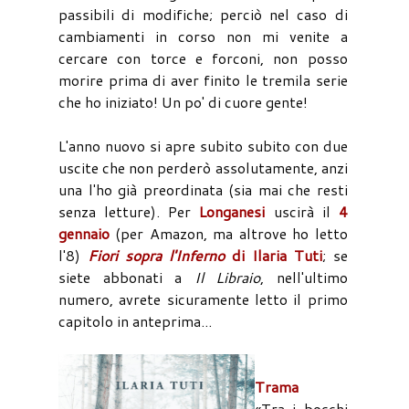
passibili di modifiche; perciò nel caso di
cambiamenti in corso non mi venite a
cercare con torce e forconi, non posso
morire prima di aver finito le tremila serie
che ho iniziato! Un po' di cuore gente!
L'anno nuovo si apre subito subito con due
uscite che non perderò assolutamente, anzi
una l'ho già preordinata (sia mai che resti
senza letture). Per
Longanesi
uscirà il
4
gennaio
(per Amazon, ma altrove ho letto
l'8)
Fiori sopra l'Inferno
di Ilaria Tuti
; se
siete abbonati a
Il Libraio
, nell'ultimo
numero, avrete sicuramente letto il primo
capitolo in anteprima...
Trama
«Tra i boschi