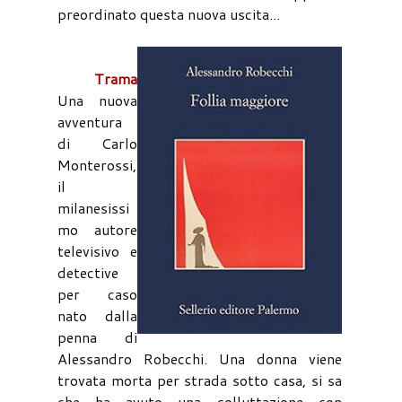
preordinato questa nuova uscita...
Trama
Una nuova
avventura
di Carlo
Monterossi,
il
milanesissi
mo autore
televisivo e
detective
per caso
nato dalla
penna di
Alessandro Robecchi. Una donna viene
trovata morta per strada sotto casa, si sa
che ha avuto una colluttazione con