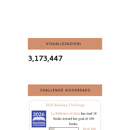
VISUALIZZAZIONI
3,173,447
CHALLENGE GOODREADS
2026 Reading Challenge
La Biblioteca di Eliza
has read 18
books toward her goal of 100
books.
18 of 100