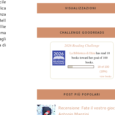
cile
lica
VISUALIZZAZIONI
enza
Bell
llie
rma
CHALLENGE GOODREADS
agli
a di
2026 Reading Challenge
La Biblioteca di Eliza
has read 18
books toward her goal of 100
books.
18 of 100
(18%)
view books
POST PIÙ POPOLARI
Recensione: Fate il vostro gio
Antonio Manzini