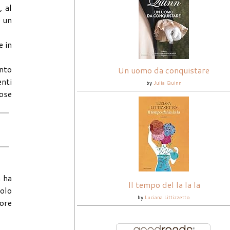
, al
e un
e in
anto
Un uomo da conquistare
enti
by
Julia Quinn
cose
a ha
Il tempo del la la la
colo
by
Luciana Littizzetto
more