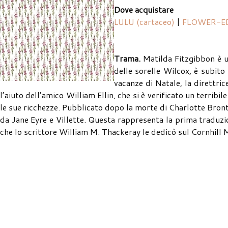
Dove acquistare
LULU (cartaceo)
|
FLOWER-ED
Trama.
Matilda Fitzgibbon è un
delle sorelle Wilcox, è subito 
vacanze di Natale, la direttri
l’aiuto dell’amico William Ellin, che si è verificato un terrib
le sue ricchezze. Pubblicato dopo la morte di Charlotte Bron
da Jane Eyre e Villette. Questa rappresenta la prima traduzi
che lo scrittore William M. Thackeray le dedicò sul Cornhill