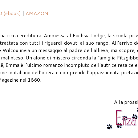
 (ebook)
|
AMAZON
a ricca ereditiera. Ammessa al Fuchsia Lodge, la scuola pri
trattata con tutti i riguardi dovuti al suo rango. All’arrivo d
ce Wilcox invia un messaggio al padre dell’allieva, ma scopre,
ile malinteso. Un alone di mistero circonda la famiglia Fitzgibb
të, Emma è l’ultimo romanzo incompiuto dell’autrice resa cel
one in italiano dell’opera e comprende l’appassionata prefaz
 Magazine nel 1860.
Alla pross