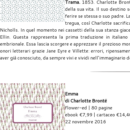
Trama.
1853. Charlotte Brontë
della sua vita. Il suo destino
ferire se stessa o suo padre. L
tregua, così Charlotte sacrific
Nicholls. In quel momento nei cassetti della sua stanza giace
Ellin. Questa rappresenta la prima traduzione in italiano
embrionale. Essa lascia scorgere e apprezzare il prezioso mom
onori letterari grazie Jane Eyre e Villette: errori, ripensam
aver già conosciuto, da sempre vivi e vividi nell’immaginario del
Emma
di Charlotte Brontë
flower-ed | 80 pagine
ebook €7,99 | cartaceo €14,4
22 novembre 2016