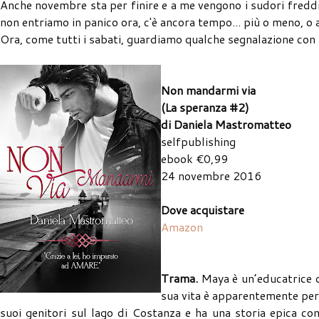
Anche novembre sta per finire e a me vengono i sudori freddi a
non entriamo in panico ora, c'è ancora tempo... più o meno, o 
Ora, come tutti i sabati, guardiamo qualche segnalazione con
Non mandarmi via
(La speranza #2)
di Daniela Mastromatteo
selfpublishing
ebook €0,99
24 novembre 2016
Dove acquistare
Amazon
Trama.
Maya è un’educatrice d
sua vita è apparentemente perf
suoi genitori sul lago di Costanza e ha una storia epica co