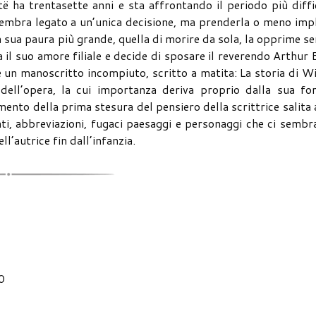
 ha trentasette anni e sta affrontando il periodo più diffi
 sembra legato a un’unica decisione, ma prenderla o meno imp
a sua paura più grande, quella di morire da sola, la opprime s
a il suo amore filiale e decide di sposare il reverendo Arthur 
 un manoscritto incompiuto, scritto a matita: La storia di Wi
 dell’opera, la cui importanza deriva proprio dalla sua fo
ento della prima stesura del pensiero della scrittrice salita 
enti, abbreviazioni, fugaci paesaggi e personaggi che ci sembr
l’autrice fin dall’infanzia.
0