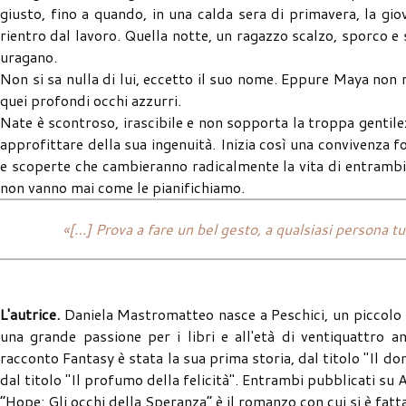
giusto, fino a quando, in una calda sera di primavera, la gi
rientro dal lavoro. Quella notte, un ragazzo scalzo, sporco 
uragano.
Non si sa nulla di lui, eccetto il suo nome. Eppure Maya non r
quei profondi occhi azzurri.
Nate è scontroso, irascibile e non sopporta la troppa gentil
approfittare della sua ingenuità. Inizia così una convivenza f
e scoperte che cambieranno radicalmente la vita di entrambi.
non vanno mai come le pianifichiamo.
«[…] Prova a fare un bel gesto, a qualsiasi persona tu 
L'autrice.
Daniela Mastromatteo nasce a Peschici, un piccolo p
una grande passione per i libri e all'età di ventiquattro 
racconto Fantasy è stata la sua prima storia, dal titolo "Il 
dal titolo "Il profumo della felicità". Entrambi pubblicati su
“Hope: Gli occhi della Speranza” è il romanzo con cui si è fatt