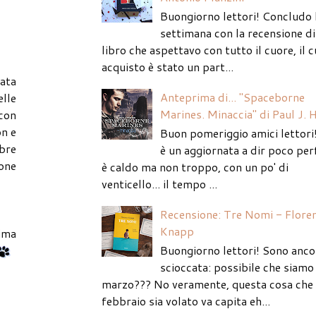
Buongiorno lettori! Concludo 
settimana con la recensione di
libro che aspettavo con tutto il cuore, il c
acquisto è stato un part...
vata
Anteprima di... "Spaceborne
elle
Marines. Minaccia" di Paul J. 
 con
on e
Buon pomeriggio amici lettori
ebre
è un aggiornata a dir poco per
ione
è caldo ma non troppo, con un po' di
venticello... il tempo ...
Recensione: Tre Nomi - Flore
Knapp
ima
Buongiorno lettori! Sono anco
scioccata: possibile che siamo 
marzo??? No veramente, questa cosa che
febbraio sia volato va capita eh...