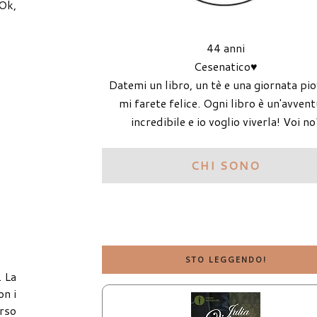
 Ok,
44 anni
Cesenatico♥
Datemi un libro, un tè e una giornata pi
mi farete felice. Ogni libro è un'avven
incredibile e io voglio viverla! Voi no
CHI SONO
STO LEGGENDO!
. La
on i
erso