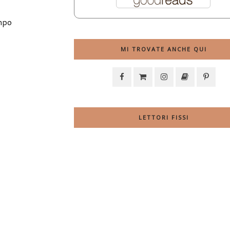
empo
MI TROVATE ANCHE QUI
LETTORI FISSI