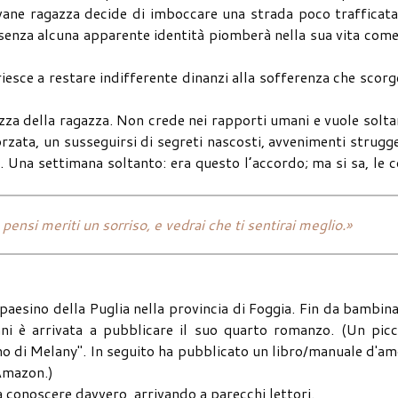
ovane ragazza decide di imboccare una strada poco trafficata
e senza alcuna apparente identità piomberà nella sua vita com
iesce a restare indifferente dinanzi alla sofferenza che scorg
ezza della ragazza. Non crede nei rapporti umani e vuole solt
orzata, un susseguirsi di segreti nascosti, avvenimenti strugg
 Una settimana soltanto: era questo l’accordo; ma si sa, le 
pensi meriti un sorriso, e vedrai che ti sentirai meglio.»
aesino della Puglia nella provincia di Foggia. Fin da bambin
anni è arrivata a pubblicare il suo quarto romanzo. (Un pic
dono di Melany". In seguito ha pubblicato un libro/manuale d'a
 Amazon.)
a conoscere davvero, arrivando a parecchi lettori.