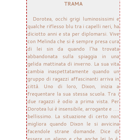
TRAMA
Dorotea, occhi grigi luminosissimi e
qualche riflesso blu tra i capelli neri, ha
diciotto anni e sta per diplomarsi. Vive
con Melinda che si è sempre presa cura
di lei sin da quando l’ha trovata
abbandonata sulla spiaggia in una
gelida mattinata di inverno. La sua vita
cambia inaspettatamente quando un
gruppo di ragazzi affascinanti arriva in
città. Uno di loro, Dixon, inizia a
frequentare la sua stessa scuola. Tra i
due ragazzi è odio a prima vista. Per
Dorotea lui è insensibile, arrogante e ….
bellissimo. La situazione di certo non
migliora quando Dixon le si avvicina
facendole strane domande. Dice di
essere un alieno e che anche lei lo è.