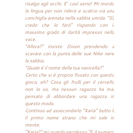
risalgo agli occhi. E’ così serio! Mi mordo
la lingua per non ridere e scalcio via una
conchiglia arenata nella sabbia umida. “Sì,
credo che lo farò” rispondo con il
massimo grado di ilarità impresso nella
voce.
“Allora?” insiste Dixon prendendo a
scavare con la punta delle sue Nike nere
la sabbia.
“Quale è il nome della tua navicella?”
Certo che si è proprio fissato con questo
gioco, eh? Cosa gli frulli per il cervello
non lo so, ma nessun ragazzo ha mai
pensato di abbordare una ragazza in
questo modo.
Continuo ad assecondarlo “Xaria” butto lì
il primo nome strano che mi sale in
mente.
“Xaria?” mi guarda perplesso “E il numero