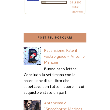
18 of 100
(18%)
view books
POST PIÙ POPOLARI
Recensione: Fate il
vostro gioco - Antonio
Manzini
Buongiorno lettori!
Concludo la settimana con la
recensione di un libro che
aspettavo con tutto il cuore, il cui
acquisto è stato un part...
Anteprima di...
"Spaceborne Marines.