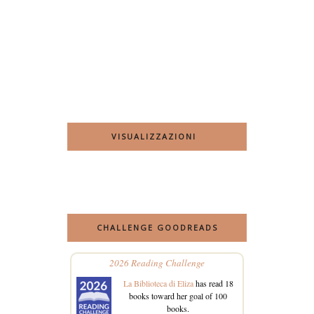
VISUALIZZAZIONI
CHALLENGE GOODREADS
2026 Reading Challenge
La Biblioteca di Eliza
has read 18
books toward her goal of 100
books.