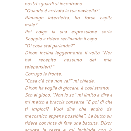
nostri sguardi si incontrano.
“Quando è arrivata la tua navicella?”
Rimango interdetta, ho forse capito
male?
Poi colgo la sua espressione seria.
Scoppio a ridere reclinando il capo.
“Di cosa stai parlando?”
Dixon inclina leggermente il volto “Non
hai recepito nessuno dei miei
telepensieri?”
Corrugo la fronte.
“Cosa c’è che non va?” mi chiede.
Dixon ha voglia di giocare, è così strano!
Sto al gioco. “Non lo so” mi limito a dire e
mi metto a braccia conserte “E poi di che
ti impicci? Vuol dire che andrò dal
meccanico appena possibile”. La butto sul
ridere convinta di fare una battuta. Dixon
scuote la testa e mi inchioda con lo