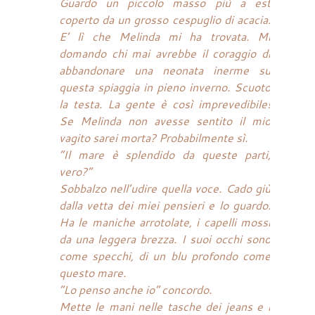
Guardo un piccolo masso più a est
coperto da un grosso cespuglio di acacia.
E’ lì che Melinda mi ha trovata. Mi
domando chi mai avrebbe il coraggio di
abbandonare una neonata inerme su
questa spiaggia in pieno inverno. Scuoto
la testa. La gente è così imprevedibile!
Se Melinda non avesse sentito il mio
vagito sarei morta? Probabilmente sì.
“Il mare è splendido da queste parti,
vero?”
Sobbalzo nell’udire quella voce. Cado giù
dalla vetta dei miei pensieri e lo guardo.
Ha le maniche arrotolate, i capelli mossi
da una leggera brezza. I suoi occhi sono
come specchi, di un blu profondo come
questo mare.
“Lo penso anche io” concordo.
Mette le mani nelle tasche dei jeans e i