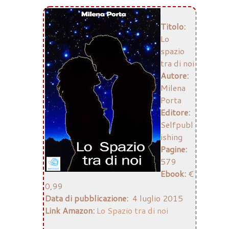
Titolo:
Lo
spazio
tra di noi
Autore:
Milena
Porta
Editore:
Selfpubl
ishing
Pagine:
579
Ebook:
€
0,99
Data di pubblicazione:
4 luglio 2015
Link Amazon:
Lo Spazio tra di noi