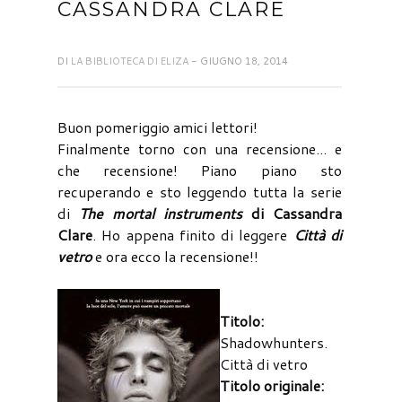
CASSANDRA CLARE
DI
LA BIBLIOTECA DI ELIZA
- GIUGNO 18, 2014
Buon pomeriggio amici lettori!
Finalmente torno con una recensione... e
che recensione! Piano piano sto
recuperando e sto leggendo tutta la serie
di
The mortal instruments
di Cassandra
Clare
. Ho appena finito di leggere
Città di
vetro
e ora ecco la recensione!!
Titolo:
Shadowhunters.
Città di vetro
Titolo originale: