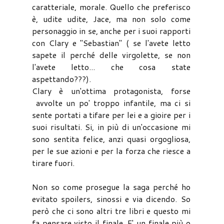
caratteriale, morale. Quello che preferisco
è, udite udite, Jace, ma non solo come
personaggio in se, anche per i suoi rapporti
con Clary e "Sebastian" ( se l'avete letto
sapete il perché delle virgolette, se non
l'avete letto... che cosa state
aspettando???).
Clary è un'ottima protagonista, forse
avvolte un po' troppo infantile, ma ci si
sente portati a tifare per lei e a gioire per i
suoi risultati. Si, in più di un'occasione mi
sono sentita felice, anzi quasi orgogliosa,
per le sue azioni e per la forza che riesce a
tirare fuori.
Non so come prosegue la saga perché ho
evitato spoilers, sinossi e via dicendo. So
però che ci sono altri tre libri e questo mi
fa pensare visto il finale. E' un finale più o