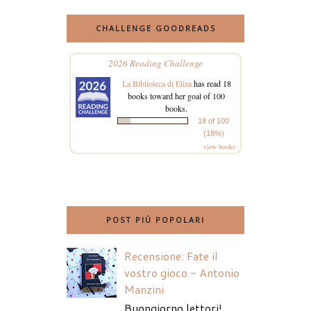
CHALLENGE GOODREADS
2026 Reading Challenge
La Biblioteca di Eliza
has read 18
books toward her goal of 100
books.
18 of 100
(18%)
view books
POST PIÙ POPOLARI
Recensione: Fate il
vostro gioco - Antonio
Manzini
Buongiorno lettori!