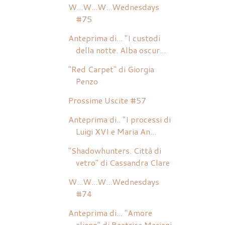
W...W...W...Wednesdays
#75
Anteprima di... "I custodi
della notte. Alba oscur...
"Red Carpet" di Giorgia
Penzo
Prossime Uscite #57
Anteprima di.. "I processi di
Luigi XVI e Maria An...
"Shadowhunters. Città di
vetro" di Cassandra Clare
W...W...W...Wednesdays
#74
Anteprima di... "Amore
alieno" di Beatrice Mariani