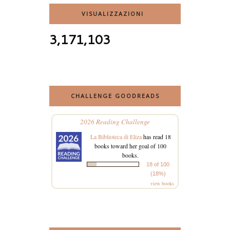
VISUALIZZAZIONI
3,171,103
CHALLENGE GOODREADS
2026 Reading Challenge
La Biblioteca di Eliza
has read 18
books toward her goal of 100
books.
18 of 100
(18%)
view books