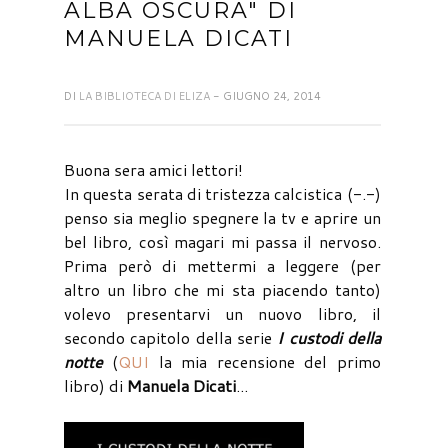
ALBA OSCURA" DI
MANUELA DICATI
DI
LA BIBLIOTECA DI ELIZA
- GIUGNO 24, 2014
Buona sera amici lettori!
In questa serata di tristezza calcistica (-.-)
penso sia meglio spegnere la tv e aprire un
bel libro, così magari mi passa il nervoso.
Prima però di mettermi a leggere (per
altro un libro che mi sta piacendo tanto)
volevo presentarvi un nuovo libro, il
secondo capitolo della serie
I custodi della
notte
(
QUI
la mia recensione del primo
libro) di
Manuela Dicati
...