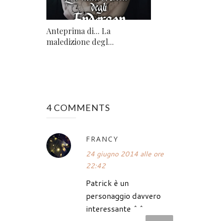
Anteprima di... La
maledizione degl...
4 COMMENTS
FRANCY
24 giugno 2014 alle ore
22:42
Patrick è un
personaggio davvero
interessante ^^