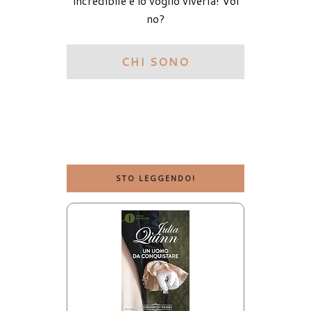
incredibile e io voglio viverla! Voi
no?
CHI SONO
STO LEGGENDO!