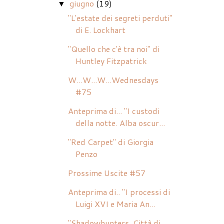
giugno
(19)
▼
"L'estate dei segreti perduti"
di E. Lockhart
"Quello che c'è tra noi" di
Huntley Fitzpatrick
W...W...W...Wednesdays
#75
Anteprima di... "I custodi
della notte. Alba oscur...
"Red Carpet" di Giorgia
Penzo
Prossime Uscite #57
Anteprima di.. "I processi di
Luigi XVI e Maria An...
"Shadowhunters. Città di