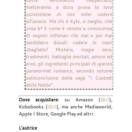
metteranno a dura prova la loro
convinzione di non voler cedere
all’amore. Ma chi è Kyle, o meglio, che
cosa è? E come è venuto a conoscenza
di segreti millenari che mai e poi mai
sarebbero dovuti cadere in mani
sbagliate? Mistero, magia nera,
tradimenti, battaglie mortali, amore ed
eros, gli ingredienti principali di questo
paranormal romance, secondo volume
autoconclusivo della saga “I Custodi
della Notte”.
Dove acquistare:
su Amazon (
QUI
),
Kobobooks (
QUI
), ma anche Mediaworld,
Apple I Store, Google Play ed altri.
L'autrice