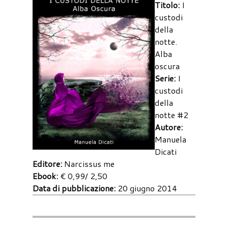
Titolo:
I
custodi
della
notte.
Alba
oscura
Serie:
I
custodi
della
notte #2
Autore:
Manuela
Dicati
Editore:
Narcissus me
Ebook:
€ 0,99/ 2,50
Data di pubblicazione:
20 giugno 2014