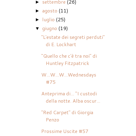
settembre
(26)
►
agosto
(11)
►
luglio
(25)
►
giugno
(19)
▼
"L'estate dei segreti perduti"
di E. Lockhart
"Quello che c'è tra noi" di
Huntley Fitzpatrick
W...W...W...Wednesdays
#75
Anteprima di... "I custodi
della notte. Alba oscur...
"Red Carpet" di Giorgia
Penzo
Prossime Uscite #57