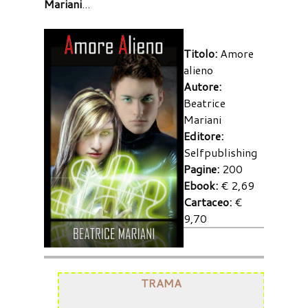
Mariani
...
Titolo:
Amore
alieno
Autore:
Beatrice
Mariani
Editore:
Selfpublishing
Pagine:
200
Ebook:
€ 2,69
Cartaceo:
€
9,70
TRAMA