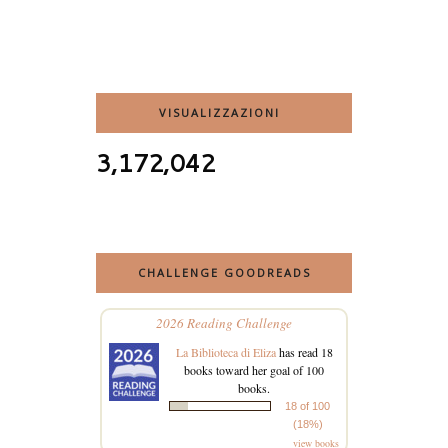
VISUALIZZAZIONI
3,172,042
CHALLENGE GOODREADS
2026 Reading Challenge
La Biblioteca di Eliza
has read 18
books toward her goal of 100
books.
18 of 100
(18%)
view books