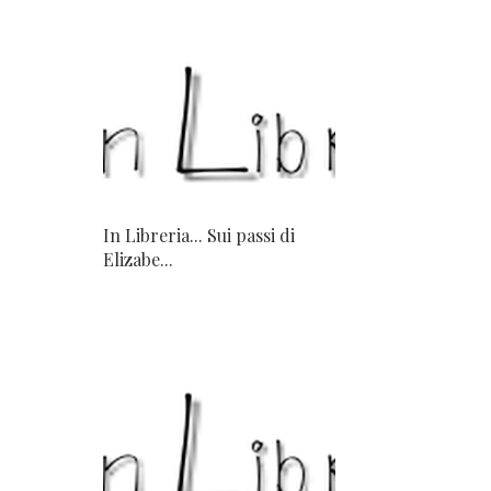
In Libreria... Sui passi di
Elizabe...