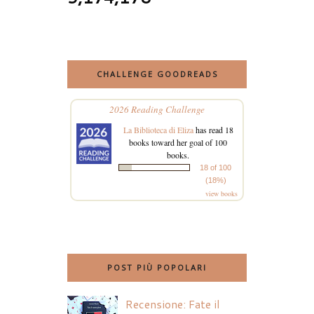
CHALLENGE GOODREADS
2026 Reading Challenge
La Biblioteca di Eliza
has read 18
books toward her goal of 100
books.
18 of 100
(18%)
view books
POST PIÙ POPOLARI
Recensione: Fate il