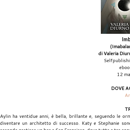
Imb
(Imabala
di Valeria Diur
Selfpublish
eboo
12 ma
DOVE A
A
T
Aylin ha ventidue anni, è bella, brillante e, seguendo le 
diventare un architetto di successo. Katy e Stephanie sono
seconda gestisce un bar a San Francisco, dove tutte e tre son