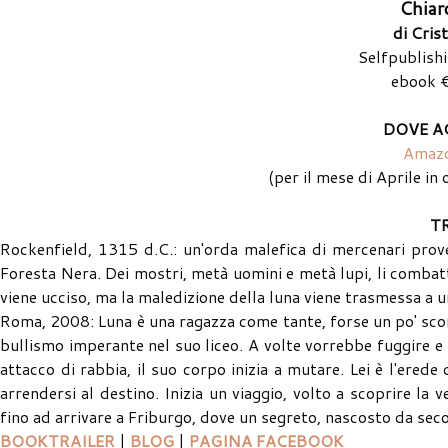
Chiar
di Cris
Selfpublish
ebook 
DOVE A
Amaz
(per il mese di Aprile i
T
Rockenfield, 1315 d.C.: un'orda malefica di mercenari proveni
Foresta Nera. Dei mostri, metà uomini e metà lupi, li combatt
viene ucciso, ma la maledizione della luna viene trasmessa a 
Roma, 2008: Luna è una ragazza come tante, forse un po' scont
bullismo imperante nel suo liceo. A volte vorrebbe fuggire e
attacco di rabbia, il suo corpo inizia a mutare. Lei è l'ere
arrendersi al destino. Inizia un viaggio, volto a scoprire la
fino ad arrivare a Friburgo, dove un segreto, nascosto da secoli
BOOKTRAILER
|
BLOG
|
PAGINA FACEBOOK