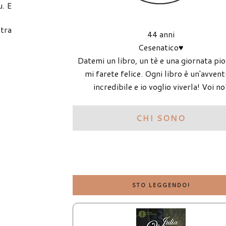
u. E
 tra
44 anni
Cesenatico♥
Datemi un libro, un tè e una giornata pi
mi farete felice. Ogni libro è un'avven
incredibile e io voglio viverla! Voi no
CHI SONO
STO LEGGENDO!