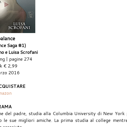
alance
nce Saga #1)
no e Luisa Scrofani
ing | pagine 274
k € 2,99
rzo 2016
CQUISTARE
mazon
RAMA
orme del padre, studia alla Columbia University di New York
 le sue migliori amiche. La prima studia al college mentre
o cresciute.