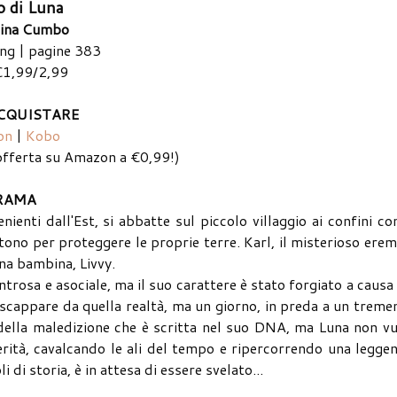
o di Luna
tina Cumbo
ing | pagine 383
€1,99/2,99
CQUISTARE
on
|
Kobo
n offerta su Amazon a €0,99!)
RAMA
enti dall'Est, si abbatte sul piccolo villaggio ai confini co
ono per proteggere le proprie terre. Karl, il misterioso erem
una bambina, Livvy.
rosa e asociale, ma il suo carattere è stato forgiato a causa
 scappare da quella realtà, ma un giorno, in preda a un trem
de della maledizione che è scritta nel suo DNA, ma Luna non v
 verità, cavalcando le ali del tempo e ripercorrendo una legge
 di storia, è in attesa di essere svelato...