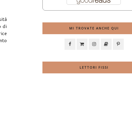
sità
o di
MI TROVATE ANCHE QUI
rice
into
LETTORI FISSI