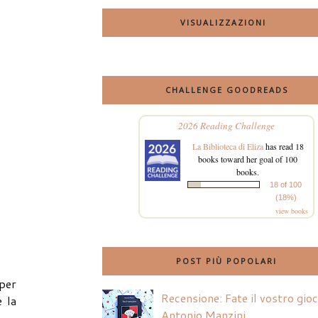
VISUALIZZAZIONI
CHALLENGE GOODREADS
2026 Reading Challenge
La Biblioteca di Eliza
has read 18
books toward her goal of 100
books.
18 of 100
(18%)
view books
POST PIÙ POPOLARI
 per
Recensione: Fate il vostro gio
 la
Antonio Manzini