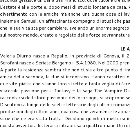
L'estate è alle porte e, dopo mesi di studio lontana da casa,
divertimento con le amiche ma anche una buona dose di lavo
insieme a Samuel, un affascinante compagno di studi che pass
che la sua vita sta per cambiare, svelando un enorme segreto l
sul nostro mondo, creato e regolato dalle forze sovrannaturali
LE 
Valeria Diurno nasce a Rapallo, in provincia di Genova, il 
Scrofani nasce a Seriate Bergamo il 5.4.1980. Nel 2000 pren
A parte la residenza sembra che non ci sia altro punto di inc
amica della seconda, le due si incontrano. Hanno caratteri op
due vite piatte che stanno loro strette e tanta voglia di fa
viscerale passione per il fantasy – la saga The Vampire Dia
raccontarsi delle loro passioni e dei loro sogni, si scoprono 
Discutono a lungo delle scelte letterarie degli ultimi romanzi
produzioni degli ultimi anni, qualcosa che veramente le appa
serie che ne era stata tratta. Decidono quindi di mettersi in
questa avventura letteraria intrapresa a quattro mani. Un rom