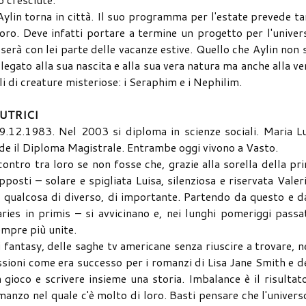
 Aylin torna in città. Il suo programma per l'estate prevede t
ro. Deve infatti portare a termine un progetto per l'univer
erà con lei parte delle vacanze estive. Quello che Aylin non 
egato alla sua nascita e alla sua vera natura ma anche alla ve
 di creature misteriose: i Seraphim e i Nephilim.
AUTRICI
29.12.1983. Nel 2003 si diploma in scienze sociali. Maria L
de il Diploma Magistrale. Entrambe oggi vivono a Vasto.
ontro tra loro se non fosse che, grazie alla sorella della pr
posti – solare e spigliata Luisa, silenziosa e riservata Valer
re qualcosa di diverso, di importante. Partendo da questo e d
ries in primis – si avvicinano e, nei lunghi pomeriggi passa
sempre più unite.
 fantasy, delle saghe tv americane senza riuscire a trovare, n
ssioni come era successo per i romanzi di Lisa Jane Smith e d
 gioco e scrivere insieme una storia. Imbalance è il risultat
anzo nel quale c'è molto di loro. Basti pensare che l'univers