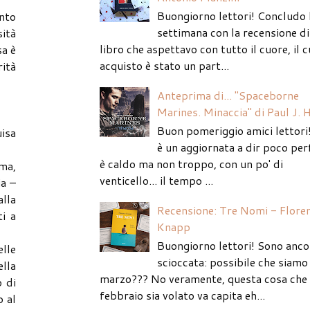
Buongiorno lettori! Concludo 
anto
settimana con la recensione di
sità
libro che aspettavo con tutto il cuore, il c
sa è
acquisto è stato un part...
rità
Anteprima di... "Spaceborne
Marines. Minaccia" di Paul J. 
Buon pomeriggio amici lettori
uisa
è un aggiornata a dir poco per
è caldo ma non troppo, con un po' di
ima,
venticello... il tempo ...
ia –
alla
Recensione: Tre Nomi - Flore
ti a
Knapp
Buongiorno lettori! Sono anco
elle
scioccata: possibile che siamo 
ella
marzo??? No veramente, questa cosa che
o di
febbraio sia volato va capita eh...
o al