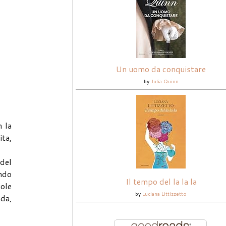
Un uomo da conquistare
by
Julia Quinn
n la
ita,
 del
endo
Il tempo del la la la
uole
by
Luciana Littizzetto
nda,