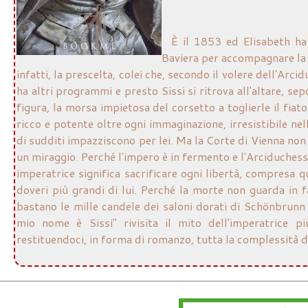
È il 1853 ed Elisabeth ha a
Baviera per accompagnare la 
infatti, la prescelta, colei che, secondo il volere dell'Ar
ha altri programmi e presto Sissi si ritrova all'altare, s
figura, la morsa impietosa del corsetto a toglierle il fiato
ricco e potente oltre ogni immaginazione, irresistibile nel
di sudditi impazziscono per lei. Ma la Corte di Vienna non è 
un miraggio. Perché l'impero è in fermento e l'Arciduchess
imperatrice significa sacrificare ogni libertà, compresa qu
doveri più grandi di lui. Perché la morte non guarda in 
bastano le mille candele dei saloni dorati di Schönbrunn 
mio nome è Sissi" rivisita il mito dell'imperatrice p
restituendoci, in forma di romanzo, tutta la complessità d