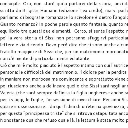
coniugale. Ora, non starò qui a parlarvi della storia, anzi de
scritta da Brigitte Hamann (edizione Tea credo), ma vi parl
parliamo di biografie romanzate lo scivolone è dietro l'ango
Quanto romanzo? In poche parole quanto fantasia, quanto rea
equilibrio tra questi due elementi. Certo, si sente l'aspetto
po' la vera storia di Sissi non potranno sfuggirvi particolari
lettere e via dicendo. Devo però dire che ci sono anche alcu
fratello maggiore di Sissi che, per un matrimonio morganatic
non c'è niente di particolarmente eclatante.
Ciò che mi è molto piaciuto è l'aspetto intimo con cui l'autric
persona: le difficoltà del matrimonio, il dolore per la perdita d
in maniera non morbosa ma convincente e soprattutto viene d
poi riusciamo anche a delineare quello che Sissi sarà negli an
Valeria (che sarà sempre definita la figlia ungherese anche se 
per i viaggi, le fughe, l'ossessione di invecchiare. Per anni 
spiare e ossessionare... da qui l'idea di un'eterna giovinezza
per questa "principessa triste" che si ritrova catapultata an
Nonostante qualche refuso qua e là, la lettura è stata molto p