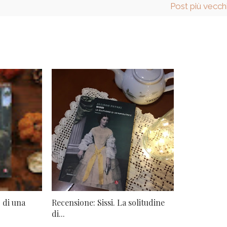
Post più vecch
 di una
Recensione: Sissi. La solitudine
di...