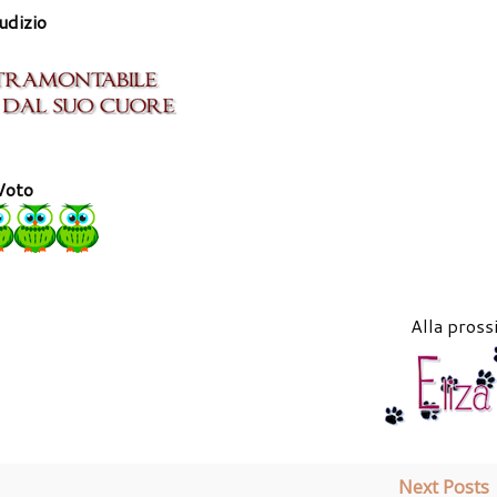
udizio
Voto
Alla pross
Next Posts