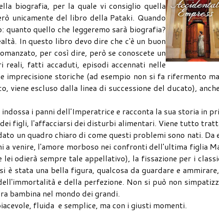
lla biografia, per la quale vi consiglio quella
erò unicamente del libro della Pataki. Quando
lo: quanto quello che leggeremo sarà biografia?
ltà. In questo libro devo dire che c'è un buon
 romanzato, per così dire, però se conoscete un
 reali, fatti accaduti, episodi accennati nelle
ne imprecisione storiche (ad esempio non si fa rifermento ma
o, viene escluso dalla linea di successione del ducato), anch
e indossa i panni dell'Imperatrice e racconta la sua storia in p
ei figli, l'affacciarsi dei disturbi alimentari. Viene tutto trat
ato un quadro chiaro di come questi problemi sono nati. Da 
ni a venire, l'amore morboso nei confronti dell'ultima figlia M
lei odierà sempre tale appellativo), la fissazione per i classi
Sissi è stata una bella figura, qualcosa da guardare e ammirare
, dell'immortalità e della perfezione. Non si può non simpatiz
cora bambina nel mondo dei grandi.
iacevole, fluida e semplice, ma con i giusti momenti.