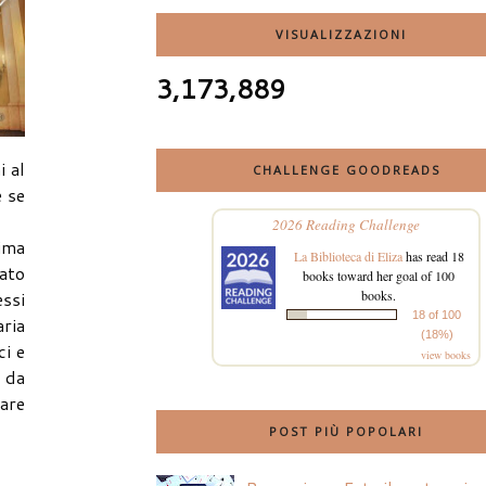
VISUALIZZAZIONI
3,173,889
i al
CHALLENGE GOODREADS
e se
2026 Reading Challenge
rima
La Biblioteca di Eliza
has read 18
tato
books toward her goal of 100
essi
books.
18 of 100
aria
(18%)
ci e
view books
, da
zare
POST PIÙ POPOLARI