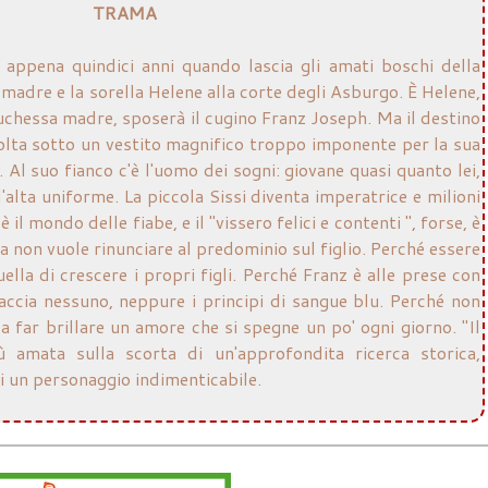
TRAMA
ppena quindici anni quando lascia gli amati boschi della
madre e la sorella Helene alla corte degli Asburgo. È Helene,
ciduchessa madre, sposerà il cugino Franz Joseph. Ma il destino
epolta sotto un vestito magnifico troppo imponente per la sua
. Al suo fianco c'è l'uomo dei sogni: giovane quasi quanto lei,
l'alta uniforme. La piccola Sissi diventa imperatrice e milioni
il mondo delle fiabe, e il "vissero felici e contenti ", forse, è
a non vuole rinunciare al predominio sul figlio. Perché essere
ella di crescere i propri figli. Perché Franz è alle prese con
faccia nessuno, neppure i principi di sangue blu. Perché non
a far brillare un amore che si spegne un po' ogni giorno. "Il
iù amata sulla scorta di un'approfondita ricerca storica,
i un personaggio indimenticabile.