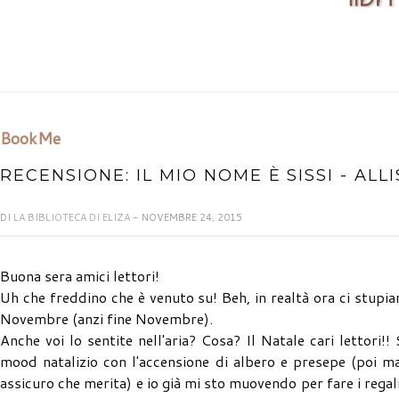
BookMe
RECENSIONE: IL MIO NOME È SISSI - ALL
DI
LA BIBLIOTECA DI ELIZA
- NOVEMBRE 24, 2015
Buona sera amici lettori!
Uh che freddino che è venuto su! Beh, in realtà ora ci stu
Novembre (anzi fine Novembre).
Anche voi lo sentite nell'aria? Cosa? Il Natale cari lettori!!
mood natalizio con l'accensione di albero e presepe (poi m
assicuro che merita) e io già mi sto muovendo per fare i regali