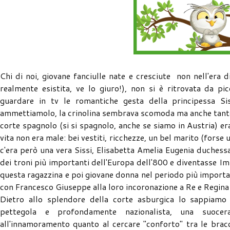
Chi di noi, giovane fanciulle nate e cresciute non nell'era d
realmente esistita, ve lo giuro!), non si è ritrovata da p
guardare in tv le romantiche gesta della principessa Si
ammettiamolo, la crinolina sembrava scomoda ma anche tanto be
corte spagnolo (si si spagnolo, anche se siamo in Austria) e
vita non era male: bei vestiti, ricchezze, un bel marito (forse
c'era però una vera Sissi, Elisabetta Amelia Eugenia duchessa 
dei troni più importanti dell'Europa dell'800 e diventasse Impe
questa ragazzina e poi giovane donna nel periodo più importan
con Francesco Giuseppe alla loro incoronazione a Re e Regina
Dietro allo splendore della corte asburgica lo sappiamo
pettegola e profondamente nazionalista, una suocer
all'innamoramento quanto al cercare "conforto" tra le bracc