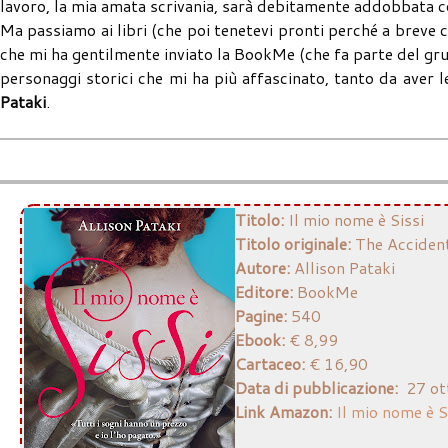
lavoro, la mia amata scrivania, sarà debitamente addobbata co
Ma passiamo ai libri (che poi tenetevi pronti perché a breve ci
che mi ha gentilmente inviato la BookMe (che fa parte del gru
personaggi storici che mi ha più affascinato, tanto da aver l
Pataki
.
Titolo:
Il mio nome è Sissi
Titolo originale:
The Acciden
Autore:
Allison Pataki
Editore:
BookMe
Pagine:
540
Ebook:
€ 8,99
Cartaceo:
€ 16,90
Data di pubblicazione:
27 ot
Link Amazon:
Il mio nome è S