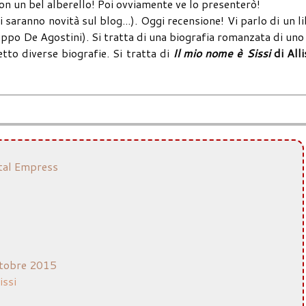
n un bel alberello! Poi ovviamente ve lo presenterò!
 saranno novità sul blog...). Oggi recensione! Vi parlo di un l
ppo De Agostini). Si tratta di una biografia romanzata di uno
etto diverse biografie. Si tratta di
Il mio nome è Sissi
di All
tal Empress
tobre 2015
issi