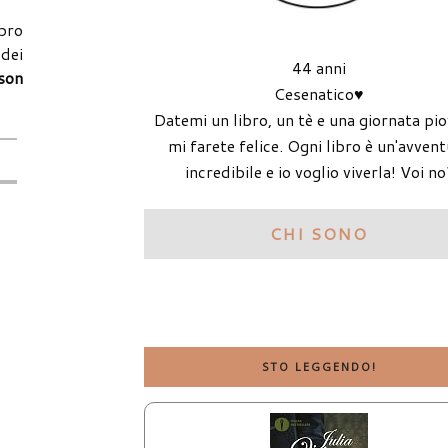
ibro
 dei
44 anni
ison
Cesenatico♥
Datemi un libro, un tè e una giornata pi
mi farete felice. Ogni libro è un'avven
incredibile e io voglio viverla! Voi no
CHI SONO
STO LEGGENDO!