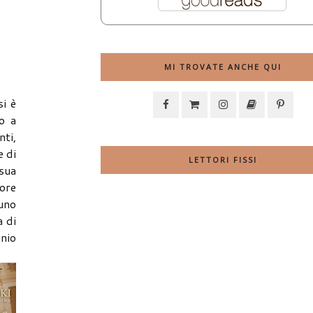
MI TROVATE ANCHE QUI
si è
io a
ti,
e di
LETTORI FISSI
 sua
dore
 uno
a di
onio