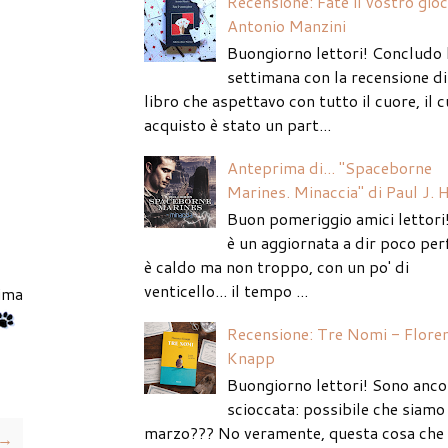
Recensione: Fate il vostro gio
Antonio Manzini
Buongiorno lettori! Concludo 
settimana con la recensione di
libro che aspettavo con tutto il cuore, il c
acquisto è stato un part...
Anteprima di... "Spaceborne
Marines. Minaccia" di Paul J. 
Buon pomeriggio amici lettori
è un aggiornata a dir poco per
è caldo ma non troppo, con un po' di
venticello... il tempo ...
ima
Recensione: Tre Nomi - Flore
Knapp
Buongiorno lettori! Sono anco
scioccata: possibile che siamo 
marzo??? No veramente, questa cosa che
 →