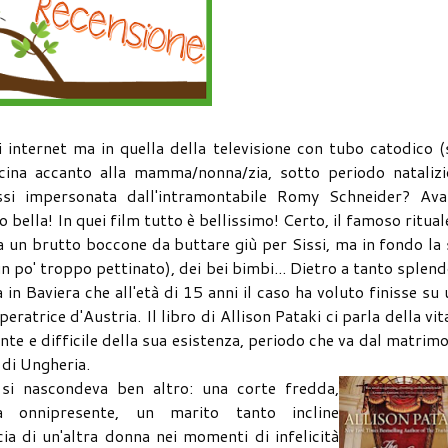
i internet ma in quella della televisione con tubo catodico (
iccina accanto alla mamma/nonna/zia, sotto periodo nataliz
ssi impersonata dall'intramontabile Romy Schneider? Avan
lla! In quei film tutto è bellissimo! Certo, il famoso ritual
ra un brutto boccone da buttare giù per Sissi, ma in fondo la
 un po' troppo pettinato), dei bei bimbi... Dietro a tanto splen
in Baviera che all'età di 15 anni il caso ha voluto finisse su
ratrice d'Austria. Il libro di Allison Pataki ci parla della vit
te e difficile della sua esistenza, periodo che va dal matrim
 di Ungheria.
 si nascondeva ben altro: una corte fredda,
a onnipresente, un marito tanto incline
ia di un'altra donna nei momenti di infelicità