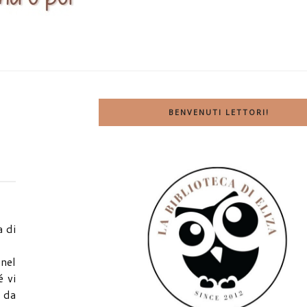
BENVENUTI LETTORI!
a di
 nel
 vi
o da