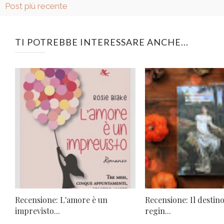
Post più recente
TI POTREBBE INTERESSARE ANCHE...
Recensione: L'amore è un
Recensione: Il destino
imprevisto...
regin...