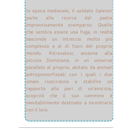
In epoca medievale, il soldato Galenor
parte alla ricerca del padre
improvvisamente scomparso. Quello
che sembra essere una fuga, in realtà
nasconde un intreccio molto più
complesso e al di fuori del proprio
mondo. Ritrovatosi, assieme alla
piccola Domiziana, in un universo
parallelo al proprio, abitato da animali
antropomorfizzati con i quali i due
umani riusciranno a stabilire un
rapporto alla pari di un'amicizia,
scoprirà che il suo cammino è
inevitabilmente destinato a incontrarsi
con il loro.