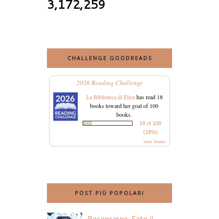
3,172,259
CHALLENGE GOODREADS
2026 Reading Challenge
La Biblioteca di Eliza
has read 18
books toward her goal of 100
books.
18 of 100
(18%)
view books
POST PIÙ POPOLARI
Recensione: Fate il