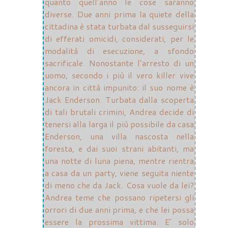
quanto quell’anno le cose saranno
diverse. Due anni prima la quiete della
cittadina è stata turbata dal susseguirsi
di efferati omicidi, considerati, per le
modalità di esecuzione, a sfondo
sacrificale. Nonostante l’arresto di un
uomo, secondo i più il vero killer vive
ancora in città impunito: il suo nome è
Jack Enderson. Turbata dalla scoperta
di tali brutali crimini, Andrea decide di
tenersi alla larga il più possibile da casa
Enderson, una villa nascosta nella
foresta, e dai suoi strani abitanti, ma
una notte di luna piena, mentre rientra
a casa da un party, viene seguita niente
di meno che da Jack. Cosa vuole da lei?
Andrea teme che possano ripetersi gli
orrori di due anni prima, e che lei possa
essere la prossima vittima. E’ solo