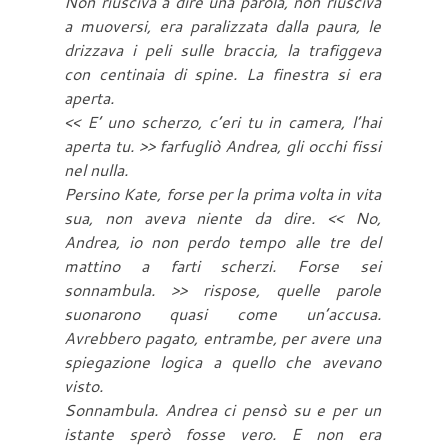
Non riusciva a dire una parola, non riusciva
a muoversi, era paralizzata dalla paura, le
drizzava i peli sulle braccia, la trafiggeva
con centinaia di spine. La finestra si era
aperta.
<< E’ uno scherzo, c’eri tu in camera, l’hai
aperta tu. >> farfugliò Andrea, gli occhi fissi
nel nulla.
Persino Kate, forse per la prima volta in vita
sua, non aveva niente da dire. << No,
Andrea, io non perdo tempo alle tre del
mattino a farti scherzi. Forse sei
sonnambula. >> rispose, quelle parole
suonarono quasi come un’accusa.
Avrebbero pagato, entrambe, per avere una
spiegazione logica a quello che avevano
visto.
Sonnambula. Andrea ci pensò su e per un
istante sperò fosse vero. E non era