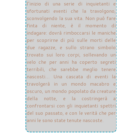
l’inizio di una serie di inquietanti e
sfortunati eventi che la travolgono,
sconvolgendo la sua vita. Non può fare
finta di niente, è il momento di
indagare: dovrà rimboccarsi le maniche
per scoprirne di più sulle morti delle
due ragazze, e sullo strano simbolo
trovato sui loro corpi, sollevando un
velo che per anni ha coperto segreti
terribili, che sarebbe meglio tenere
nascosti… Una cascata di eventi la
travolgerà in un mondo macabro e
oscuro, un mondo popolato da creature
della notte, e la costringerà a
confrontarsi con gli inquietanti spettri
del suo passato, e con le verità che per
anni le sono state tenute nascoste.