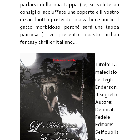
parlarvi della mia tappa ( e, se volete un
consiglio, acciuffate una coperta e il vostro
orsacchiotto preferito, ma va bene anche il
gatto morbidoso, perché sarà una tappa
paurosa...) vi presento questo urban
fantasy thriller italiano...
Titolo:
La
maledizio
ne degli
Enderson.
Il segreto
Autore:
Deborah
Fedele
Editore:
Selfpublis
hing