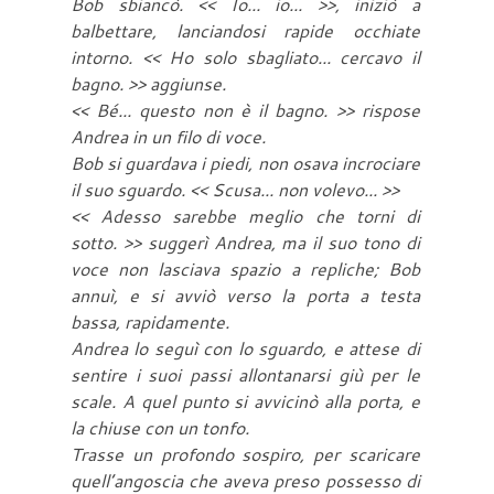
Bob sbiancò. << Io... io... >>, iniziò a
balbettare, lanciandosi rapide occhiate
intorno. << Ho solo sbagliato... cercavo il
bagno. >> aggiunse.
<< Bé... questo non è il bagno. >> rispose
Andrea in un filo di voce.
Bob si guardava i piedi, non osava incrociare
il suo sguardo. << Scusa... non volevo... >>
<< Adesso sarebbe meglio che torni di
sotto. >> suggerì Andrea, ma il suo tono di
voce non lasciava spazio a repliche; Bob
annuì, e si avviò verso la porta a testa
bassa, rapidamente.
Andrea lo seguì con lo sguardo, e attese di
sentire i suoi passi allontanarsi giù per le
scale. A quel punto si avvicinò alla porta, e
la chiuse con un tonfo.
Trasse un profondo sospiro, per scaricare
quell’angoscia che aveva preso possesso di