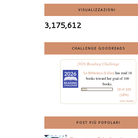
VISUALIZZAZIONI
3,175,612
CHALLENGE GOODREADS
2026 Reading Challenge
La Biblioteca di Eliza
has read 18
books toward her goal of 100
books.
18 of 100
(18%)
view books
POST PIÙ POPOLARI