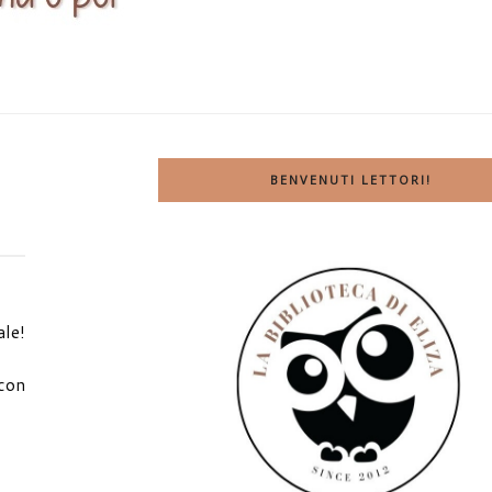
BENVENUTI LETTORI!
ale!
 con