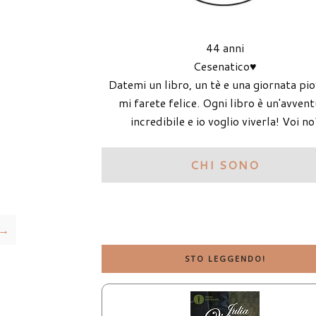
44 anni
Cesenatico♥
Datemi un libro, un tè e una giornata pi
mi farete felice. Ogni libro è un'avven
incredibile e io voglio viverla! Voi no
CHI SONO
 →
STO LEGGENDO!