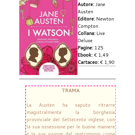
Autore:
Jane
Austen
Editore:
Newton
Compton
Collana:
Live
Deluxe
Pagine:
125
Ebook:
€ 1,49
Cartaceo:
€ 1,90
TRAMA
La Austen ha saputo ritrarre
magistralmente la borghesia
provinciale del Settecento inglese, con
la sua ossessione per le buone maniere
e la sua visione del matrimonio come