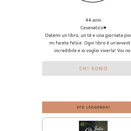
44 anni
Cesenatico♥
Datemi un libro, un tè e una giornata pi
mi farete felice. Ogni libro è un'avven
incredibile e io voglio viverla! Voi no
CHI SONO
STO LEGGENDO!