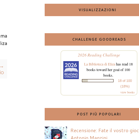
VISUALIZZAZIONI
ima
CHALLENGE GOODREADS
liza
2026 Reading Challenge
La Biblioteca di Eliza
has read 18
 →
books toward her goal of 100
io
books.
18 of 100
(18%)
view books
POST PIÙ POPOLARI
Recensione: Fate il vostro gio
Antonio Manzini