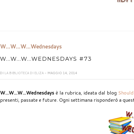
W...W...W...Wednesdays
W...W...W...WEDNESDAYS #73
DI
LA BIBLIOTECA DI ELIZA
- MAGGIO 14, 2014
W...W...W...Wednesdays
è la rubrica, ideata dal blog
Should
presenti, passate e future. Ogni settimana risponderò a que