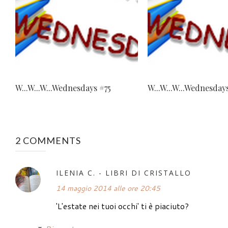
W...W...W...Wednesdays #75
W...W...W...Wednesday
2 COMMENTS
ILENIA C. - LIBRI DI CRISTALLO
14 maggio 2014 alle ore 20:45
'L'estate nei tuoi occhi' ti è piaciuto?