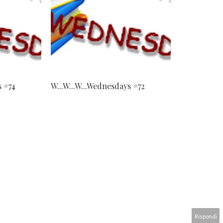
s #74
W...W...W...Wednesdays #72
Rispondi