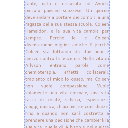
tante, nata e cresciuta ad Avoch,
piccolo paesino scozzese. Un giorno
deve andare a portare dei compiti a una
ragazza della sua stessa scuola, Coleen
Hameldon, e la sua vita cambia per
sempre. Perché lei e Coleen
diventeranno migliori amiche. E perché
Coleen sta lottando da due anni e
mezzo contro la leucemia. Nella vita di
Allyson entrano parole come
chemioterapia, effetti collaterali,
trapianto di midollo osseo, ma Coleen
non vuole compassione. Vuole
solamente una vita normale; una vita
fatta di risate, scherzi, esperienze,
viaggi, musica, chiacchiere e confidenze,
fino a quando non sarà costretta a
prendere una decisione che cambierà la
sua vita, quella di Allyson e delle altre