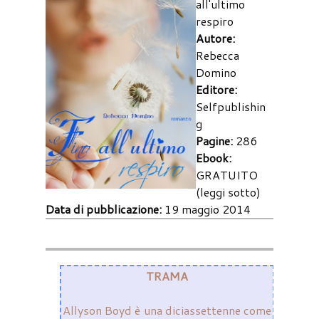
all'ultimo
respiro
Autore:
Rebecca
Domino
Editore:
Selfpublishin
g
Pagine:
286
Ebook:
GRATUITO
(leggi sotto)
Data di pubblicazione:
19 maggio 2014
TRAMA
Allyson Boyd è una diciassettenne come