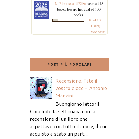
La Biblioteca di Eliza
has read 18
books toward her goal of 100
books.
18 of 100
(18%)
view books
POST PIÙ POPOLARI
Recensione: Fate il
vostro gioco - Antonio
Manzini
Buongiorno lettori!
Concludo la settimana con la
recensione di un libro che
aspettavo con tutto il cuore, il cui
acquisto è stato un part...