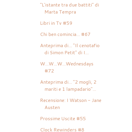
"L'istante tra due battiti" di
Marta Tempra
Libri in Tv #59
Chi ben comincia... #67
Anteprima di... "Il cenotafio
di Simon Petit" di I...
W...W...W...Wednesdays
#72
Anteprima di... "2 mogli, 2
mariti e 1 lampadario"...
Recensione: I Watson - Jane
Austen
Prossime Uscite #55
Clock Rewinders #8