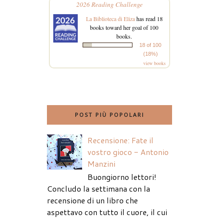
2026 Reading Challenge
La Biblioteca di Eliza
has read 18
books toward her goal of 100
books.
18 of 100
(18%)
view books
POST PIÙ POPOLARI
Recensione: Fate il
vostro gioco - Antonio
Manzini
Buongiorno lettori!
Concludo la settimana con la
recensione di un libro che
aspettavo con tutto il cuore, il cui