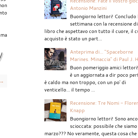
Recensione: Fate il vostro gio
 non
Antonio Manzini
nto
Buongiorno lettori! Concludo 
settimana con la recensione di
libro che aspettavo con tutto il cuore, il c
ima
acquisto è stato un part...
Anteprima di... "Spaceborne
Marines. Minaccia" di Paul J. 
Buon pomeriggio amici lettori
è un aggiornata a dir poco per
 →
è caldo ma non troppo, con un po' di
venticello... il tempo ...
Recensione: Tre Nomi - Flore
Knapp
Buongiorno lettori! Sono anco
scioccata: possibile che siamo 
marzo??? No veramente, questa cosa che