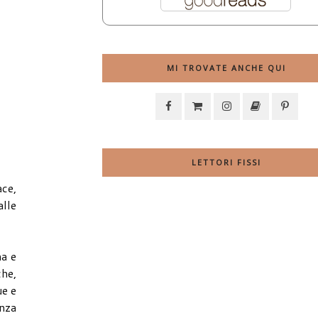
MI TROVATE ANCHE QUI
LETTORI FISSI
ace,
alle
ma e
che,
ue e
anza