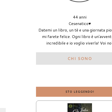
44 anni
Cesenatico♥
Datemi un libro, un tè e una giornata pi
mi farete felice. Ogni libro è un'avven
incredibile e io voglio viverla! Voi no
CHI SONO
STO LEGGENDO!