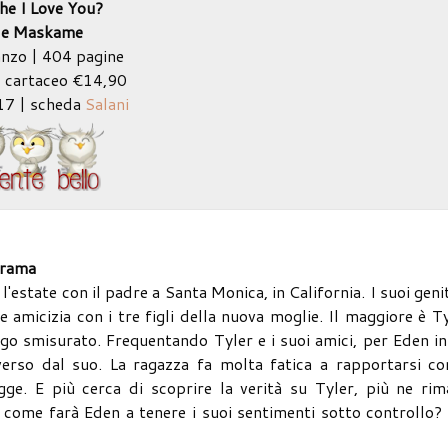
che I Love You?
lle Maskame
nzo | 404 pagine
 cartaceo €14,90
17 | scheda
Salani
rama
'estate con il padre a Santa Monica, in California. I suoi geni
re amicizia con i tre figli della nuova moglie. Il maggiore è T
go smisurato. Frequentando Tyler e i suoi amici, per Eden in
rso dal suo. La ragazza fa molta fatica a rapportarsi con
ugge. E più cerca di scoprire la verità su Tyler, più ne ri
, come farà Eden a tenere i suoi sentimenti sotto controllo?