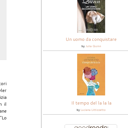
Un uomo da conquistare
by
Julia Quinn
tori
yler
izia
Il tempo del la la la
 il
mane
by
Luciana Littizzetto
 "Lo