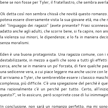
bene se non fosse per Tyler, il fratellastro, che sembra averla
Ok detta così non sembra chissà che novità questo romanzo. I
poteva essere diversamente vista la sua giovane età, ma che n
del "linguaggio dei ragazzi" (avete presente? Frasi sconness
adatto anche agli adulti, che scorre bene, si fa capire, non a
la violenza sui minori, le dipendenze; e lo fa in maniera dec
senza moralismi.
Eden è una buona protagonista. Una ragazza comune, con i su
destabilizzante, in mezzo a quelli che sono a tutti gli effett
cerca, anche se in maniera un po' forzata, di fare qualche pas
una sedicenne vera, a cui piace leggere ma anche uscire con le
E arriviamo a Tyler, che sembrerebbe essere i classico masch
complessa, più difficile. C'è una spiegazione del perchè è que
ma razionalmente c'è un perchè per tutto. Certo, all'ini
questo?", ve lo assicuro, però scoprirete cose di lui inimmagina
In conclusione, non sarà un romanzo perfetto, ma mi sono d