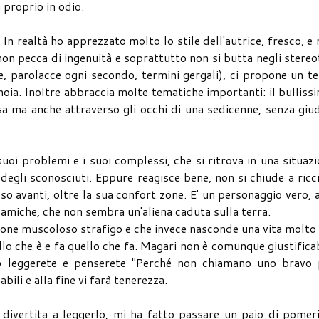
 proprio in odio.
n realtà ho apprezzato molto lo stile dell'autrice, fresco, e
on pecca di ingenuità e soprattutto non si butta negli stereo
e, parolacce ogni secondo, termini gergali), ci propone un t
nnoia. Inoltre abbraccia molte tematiche importanti: il bulliss
isa ma anche attraverso gli occhi di una sedicenne, senza giud
oi problemi e i suoi complessi, che si ritrova in una situaz
i degli sconosciuti. Eppure reagisce bene, non si chiude a ricc
so avanti, oltre la sua confort zone. E' un personaggio vero, 
 amiche, che non sembra un'aliena caduta sulla terra.
ione muscoloso strafigo e che invece nasconde una vita molto
llo che è e fa quello che fa. Magari non è comunque giustifica
zio leggerete e penserete "Perché non chiamano uno bravo 
bili e alla fine vi farà tenerezza.
ivertita a leggerlo, mi ha fatto passare un paio di pomeri