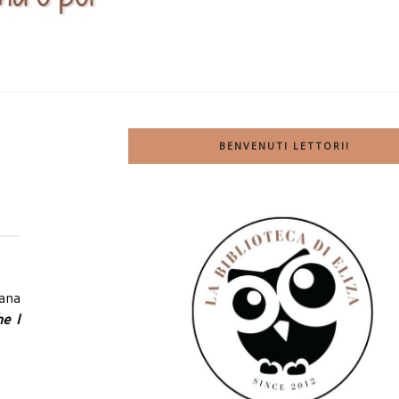
BENVENUTI LETTORI!
lana
he I