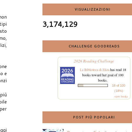
VISUALIZZAZIONI
 non
3,174,129
tipi
esto
imo,
izi,
CHALLENGE GOODREADS
2026 Reading Challenge
ione
La Biblioteca di Eliza
has read 18
io e
books toward her goal of 100
anzi
books.
18 of 100
(18%)
 più
view books
bile
per
POST PIÙ POPOLARI
ggi