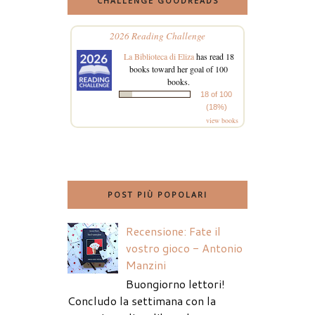
CHALLENGE GOODREADS
2026 Reading Challenge
La Biblioteca di Eliza
has read 18
books toward her goal of 100
books.
18 of 100
(18%)
view books
POST PIÙ POPOLARI
Recensione: Fate il
vostro gioco - Antonio
Manzini
Buongiorno lettori!
Concludo la settimana con la