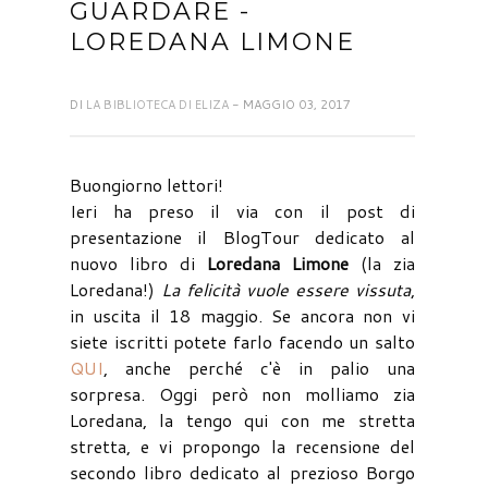
GUARDARE -
LOREDANA LIMONE
DI
LA BIBLIOTECA DI ELIZA
- MAGGIO 03, 2017
Buongiorno lettori!
Ieri ha preso il via con il post di
presentazione il BlogTour dedicato al
nuovo libro di
Loredana Limone
(la zia
Loredana!)
La felicità vuole essere vissuta
,
in uscita il 18 maggio. Se ancora non vi
siete iscritti potete farlo facendo un salto
QUI
, anche perché c'è in palio una
sorpresa. Oggi però non molliamo zia
Loredana, la tengo qui con me stretta
stretta, e vi propongo la recensione del
secondo libro dedicato al prezioso Borgo