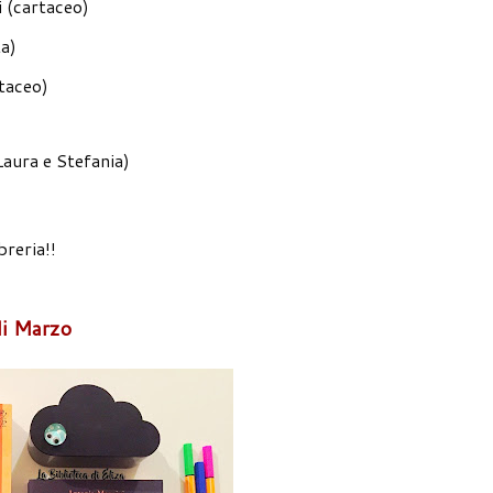
i (cartaceo)
ta)
rtaceo)
Laura e Stefania)
breria!!
di Marzo