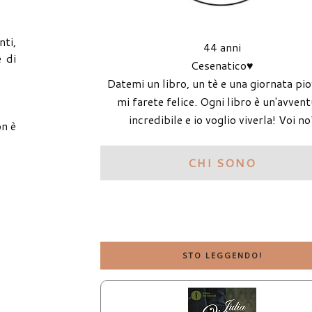
nti,
44 anni
e di
Cesenatico♥
Datemi un libro, un tè e una giornata pi
mi farete felice. Ogni libro è un'avven
incredibile e io voglio viverla! Voi no
on è
CHI SONO
STO LEGGENDO!