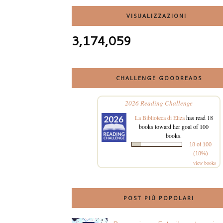
VISUALIZZAZIONI
3,174,059
CHALLENGE GOODREADS
2026 Reading Challenge
La Biblioteca di Eliza
has read 18
books toward her goal of 100
books.
18 of 100
(18%)
view books
POST PIÙ POPOLARI