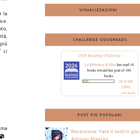
VISUALIZZAZIONI
 la
ice.
nto,
età,
CHALLENGE GOODREADS
 più
 ci
2026 Reading Challenge
La Biblioteca di Eliza
has read 18
books toward her goal of 100
books.
18 of 100
(18%)
view books
POST PIÙ POPOLARI
ima
Recensione: Fate il vostro gio
Antonio Manzini