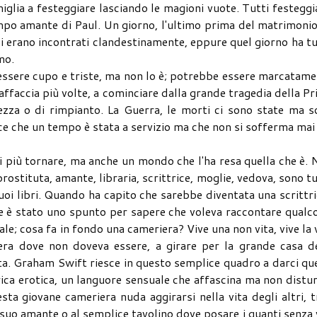
iglia a festeggiare lasciando le magioni vuote. Tutti festegg
mpo amante di Paul. Un giorno, l'ultimo prima del matrimonio
i erano incontrati clandestinamente, eppure quel giorno ha t
imo.
essere cupo e triste, ma non lo è; potrebbe essere marcatam
 affaccia più volte, a cominciare dalla grande tragedia della P
zza o di rimpianto. La Guerra, le morti ci sono state ma s
ice che un tempo è stata a servizio ma che non si sofferma mai
i più tornare, ma anche un mondo che l'ha resa quella che è.
rostituta, amante, libraria, scrittrice, moglie, vedova, sono t
suoi libri. Quando ha capito che sarebbe diventata una scrittr
are è stato uno spunto per sapere che voleva raccontare qualc
; cosa fa in fondo una cameriera? Vive una non vita, vive la 
era dove non doveva essere, a girare per la grande casa de
. Graham Swift riesce in questo semplice quadro a darci qu
arica erotica, un languore sensuale che affascina ma non distu
ta giovane cameriera nuda aggirarsi nella vita degli altri, t
del suo amante o al semplice tavolino dove posare i guanti senza 