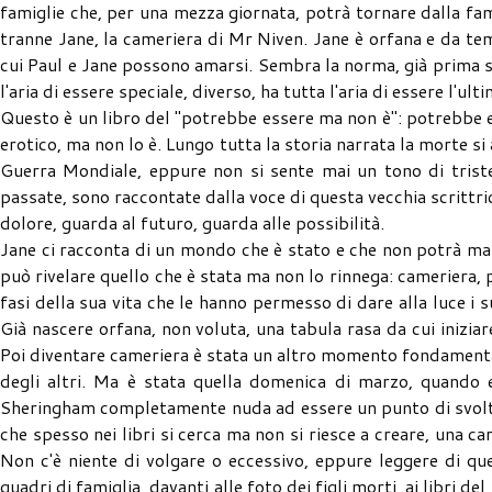
famiglie che, per una mezza giornata, potrà tornare dalla fam
tranne Jane, la cameriera di Mr Niven. Jane è orfana e da te
cui Paul e Jane possono amarsi. Sembra la norma, già prima s
l'aria di essere speciale, diverso, ha tutta l'aria di essere l'ult
Questo è un libro del "potrebbe essere ma non è": potrebbe 
erotico, ma non lo è. Lungo tutta la storia narrata la morte si
Guerra Mondiale, eppure non si sente mai un tono di triste
passate, sono raccontate dalla voce di questa vecchia scrittr
dolore, guarda al futuro, guarda alle possibilità.
Jane ci racconta di un mondo che è stato e che non potrà ma
può rivelare quello che è stata ma non lo rinnega: cameriera, p
fasi della sua vita che le hanno permesso di dare alla luce i 
Già nascere orfana, non voluta, una tabula rasa da cui inizi
Poi diventare cameriera è stata un altro momento fondamentale
degli altri. Ma è stata quella domenica di marzo, quando 
Sheringham completamente nuda ad essere un punto di svolta
che spesso nei libri si cerca ma non si riesce a creare, una c
Non c'è niente di volgare o eccessivo, eppure leggere di ques
quadri di famiglia, davanti alle foto dei figli morti, ai libri 