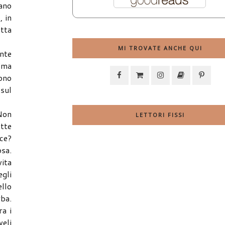
iano
, in
utta
MI TROVATE ANCHE QUI
ente
rima
ono
 sul
 Non
LETTORI FISSI
utte
ice?
osa.
vita
gli
ello
rba.
ra i
veli