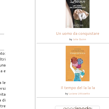
Un uomo da conquistare
by
Julia Quinn
to:
ltri
una
da e
a le
Il tempo del la la la
ersi
vita
by
Luciana Littizzetto
a di
 tre