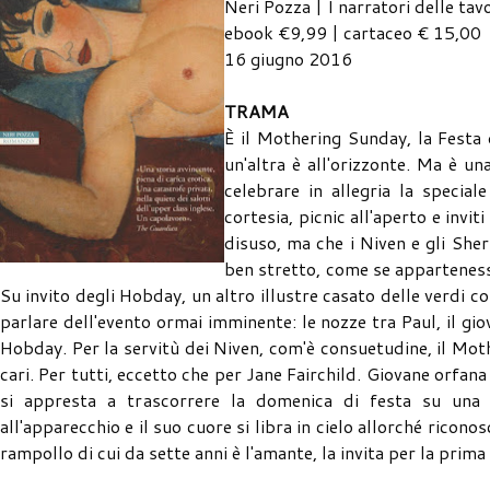
Neri Pozza | I narratori delle tav
ebook €9,99 | cartaceo € 15,00
16 giugno 2016
TRAMA
È il Mothering Sunday, la Festa 
un'altra è all'orizzonte. Ma è un
celebrare in allegria la speciale
cortesia, picnic all'aperto e invit
disuso, ma che i Niven e gli Sher
ben stretto, come se appartenesse
Su invito degli Hobday, un altro illustre casato delle verdi 
parlare dell'evento ormai imminente: le nozze tra Paul, il 
Hobday. Per la servitù dei Niven, com'è consuetudine, il Mot
cari. Per tutti, eccetto che per Jane Fairchild. Giovane orfa
si appresta a trascorrere la domenica di festa su una p
all'apparecchio e il suo cuore si libra in cielo allorché ricono
rampollo di cui da sette anni è l'amante, la invita per la prima 