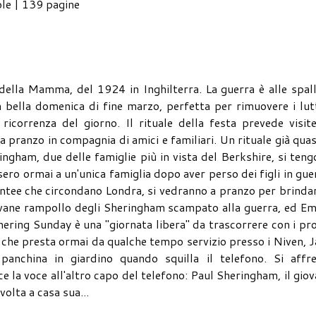
ole | 139 pagine
della Mamma, del 1924 in Inghilterra. La guerra è alle spal
a bella domenica di fine marzo, perfetta per rimuovere i lut
 ricorrenza del giorno. Il rituale della festa prevede visit
i a pranzo in compagnia di amici e familiari. Un rituale già quas
ingham, due delle famiglie più in vista del Berkshire, si ten
ro ormai a un'unica famiglia dopo aver perso dei figli in gue
contee che circondano Londra, si vedranno a pranzo per brinda
giovane rampollo degli Sheringham scampato alla guerra, ed 
hering Sunday è una "giornata libera" da trascorrere con i pr
na che presta ormai da qualche tempo servizio presso i Niven, 
anchina in giardino quando squilla il telefono. Si affre
sce la voce all'altro capo del telefono: Paul Sheringham, il gio
volta a casa sua...