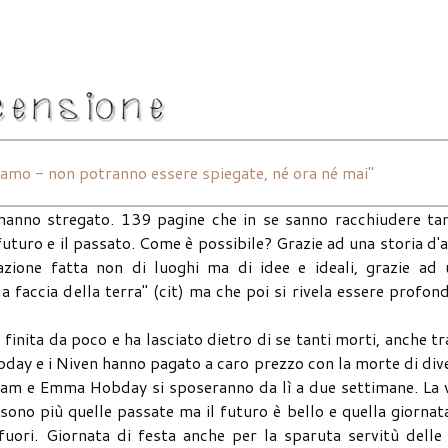
diamo - non potranno essere spiegate, né ora né mai"
hanno stregato. 139 pagine che in se sanno racchiudere tan
il futuro e il passato. Come è possibile? Grazie ad una storia d'a
one fatta non di luoghi ma di idee e ideali, grazie ad 
a faccia della terra" (cit) ma che poi si rivela essere profon
nita da poco e ha lasciato dietro di se tanti morti, anche tr
obday e i Niven hanno pagato a caro prezzo con la morte di div
ngham e Emma Hobday si sposeranno da lì a due settimane. La 
 sono più quelle passate ma il futuro è bello e quella giornat
fuori. Giornata di festa anche per la sparuta servitù delle