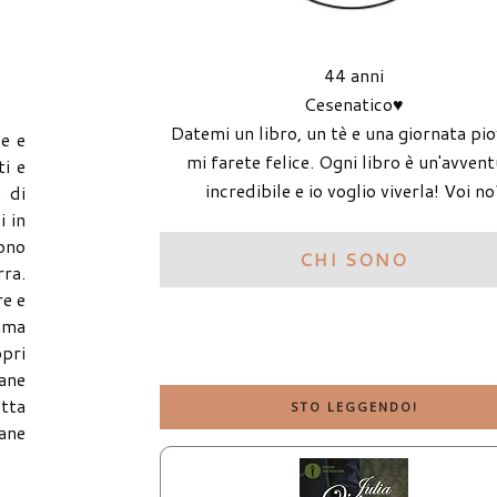
44 anni
Cesenatico♥
Datemi un libro, un tè e una giornata pi
le e
mi farete felice. Ogni libro è un'avven
ti e
incredibile e io voglio viverla! Voi no
e di
i in
gono
CHI SONO
rra.
re e
Emma
opri
Jane
tta
STO LEGGENDO!
vane