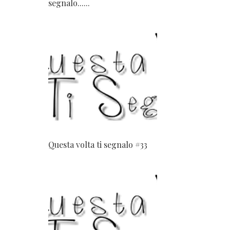
segnalo......
Questa volta ti segnalo #33