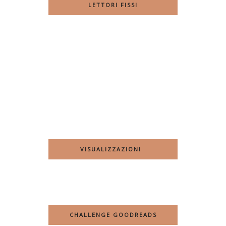
LETTORI FISSI
VISUALIZZAZIONI
CHALLENGE GOODREADS