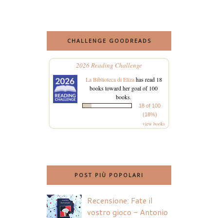
CHALLENGE GOODREADS
2026 Reading Challenge
La Biblioteca di Eliza
has read 18
books toward her goal of 100
books.
18 of 100
(18%)
view books
POST PIÙ POPOLARI
Recensione: Fate il
vostro gioco - Antonio