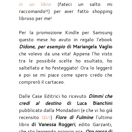
in un libro
(fateci un salto mi
raccomando!!) per aver fatto shopping
libroso per me!
Per la promozione Kindle per Samsung
questo mese ho avuto in regalo l'ebook
Didone, per esempio
di Mariangela Vaglio
che volevo da una vita! Appena l'ho visto
tra le possibile scelte ho esultato, ho
saltellato e ho festeggiato! Ora lo leggerò
e poi se mi piace come spero credo che
comprerò il cartaceo.
Dalle Case Editrici ho ricevuto
Dimmi che
credi al destino
di Luca Bianchini
pubblicato dalla Mondadori (e che vi ho già
recensito
QUI
)
Fiore di Fulmine
l'ultimo
libro
di Vanessa Roggeri
, edito Garzanti,
che sto leggendo proprio ora,
Oro rosso
di