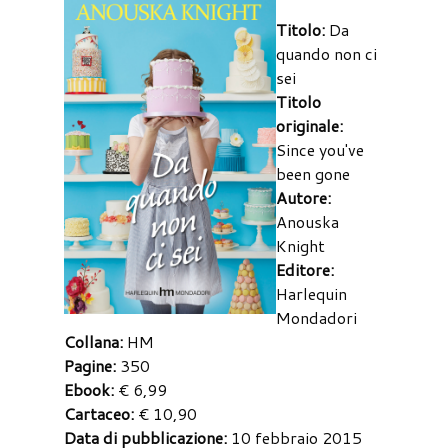
Titolo:
Da
quando non ci
sei
Titolo
originale:
Since you've
been gone
Autore:
Anouska
Knight
Editore:
Harlequin
Mondadori
Collana:
HM
Pagine:
350
Ebook:
€ 6,99
Cartaceo:
€ 10,90
Data di pubblicazione:
10 febbraio 2015