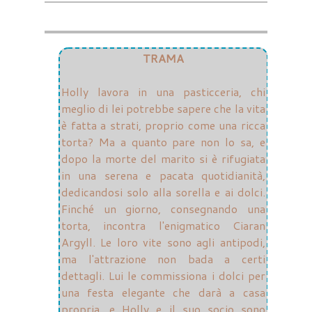
TRAMA
Holly lavora in una pasticceria, chi
meglio di lei potrebbe sapere che la vita
è fatta a strati, proprio come una ricca
torta? Ma a quanto pare non lo sa, e
dopo la morte del marito si è rifugiata
in una serena e pacata quotidianità,
dedicandosi solo alla sorella e ai dolci.
Finché un giorno, consegnando una
torta, incontra l'enigmatico Ciaran
Argyll. Le loro vite sono agli antipodi,
ma l'attrazione non bada a certi
dettagli. Lui le commissiona i dolci per
una festa elegante che darà a casa
propria, e Holly e il suo socio sono