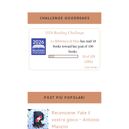
CHALLENGE GOODREADS
2026 Reading Challenge
La Biblioteca di Eliza
has read 18
books toward her goal of 100
books.
18 of 100
(18%)
view books
POST PIÙ POPOLARI
Recensione: Fate il
vostro gioco - Antonio
Manzini