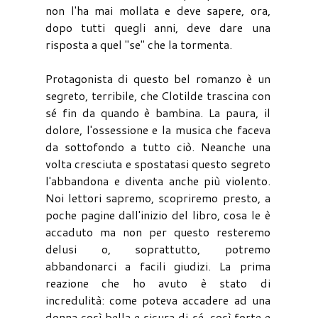
non l'ha mai mollata e deve sapere, ora,
dopo tutti quegli anni, deve dare una
risposta a quel "se" che la tormenta.
Protagonista di questo bel romanzo è un
segreto, terribile, che Clotilde trascina con
sé fin da quando è bambina. La paura, il
dolore, l'ossessione e la musica che faceva
da sottofondo a tutto ciò. Neanche una
volta cresciuta e spostatasi questo segreto
l'abbandona e diventa anche più violento.
Noi lettori sapremo, scopriremo presto, a
poche pagine dall'inizio del libro, cosa le è
accaduto ma non per questo resteremo
delusi o, soprattutto, potremo
abbandonarci a facili giudizi. La prima
reazione che ho avuto è stato di
incredulità: come poteva accadere ad una
donna così bella e sicura di sé, così forte e