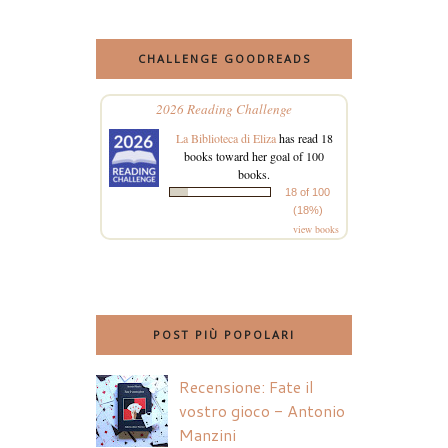
CHALLENGE GOODREADS
2026 Reading Challenge
La Biblioteca di Eliza
has read 18
books toward her goal of 100
books.
18 of 100
(18%)
view books
POST PIÙ POPOLARI
Recensione: Fate il
vostro gioco - Antonio
Manzini