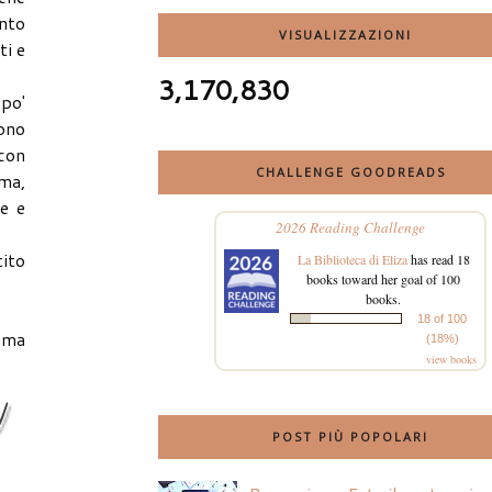
anto
VISUALIZZAZIONI
ti e
3,170,830
 po'
ono
 con
CHALLENGE GOODREADS
mma,
te e
2026 Reading Challenge
tito
La Biblioteca di Eliza
has read 18
books toward her goal of 100
books.
18 of 100
ima
(18%)
view books
POST PIÙ POPOLARI