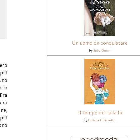
Un uomo da conquistare
by
Julia Quinn
pero
 più
 uno
aria
 Fra
o di
one,
Il tempo del la la la
 più
by
Luciana Littizzetto
dono