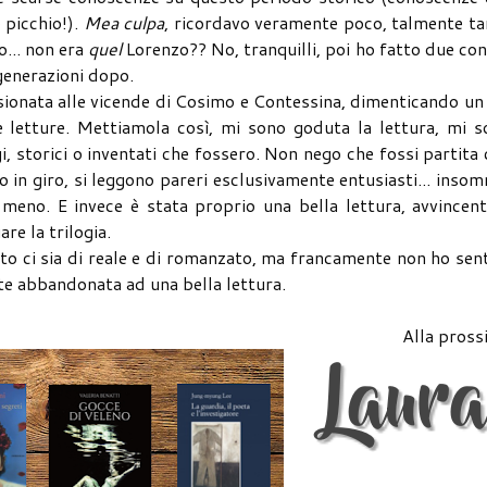
o picchio!).
Mea culpa
, ricordavo veramente poco, talmente t
o... non era
quel
Lorenzo?? No, tranquilli, poi ho fatto due con
generazioni dopo.
sionata alle vicende di Cosimo e Contessina, dimenticando un
 letture. Mettiamola così, mi sono goduta la lettura, mi s
, storici o inventati che fossero. Non nego che fossi partita
 in giro, si leggono pareri esclusivamente entusiasti... inso
o meno. E invece è stata proprio una bella lettura, avvincen
re la trilogia.
nto ci sia di reale e di romanzato, ma francamente non ho sen
e abbandonata ad una bella lettura.
Alla pross