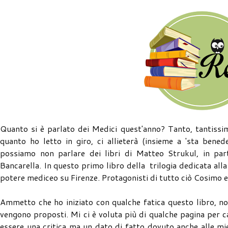
Quanto si è parlato dei Medici quest'anno? Tanto, tantissim
quanto ho letto in giro, ci allieterà (insieme a 'sta ben
possiamo non parlare dei libri di Matteo Strukul, in parti
Bancarella. In questo primo libro della trilogia dedicata alla
potere mediceo su Firenze. Protagonisti di tutto ciò Cosimo e
Ammetto che ho iniziato con qualche fatica questo libro, non
vengono proposti. Mi ci è voluta più di qualche pagina per ca
essere una critica ma un dato di fatto dovuto anche alle m