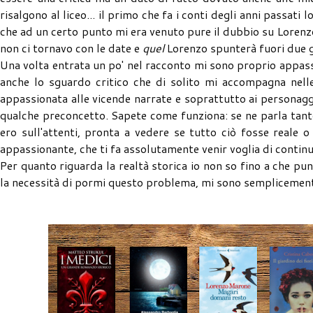
risalgono al liceo... il primo che fa i conti degli anni passati l
che ad un certo punto mi era venuto pure il dubbio su Lorenz
non ci tornavo con le date e
quel
Lorenzo spunterà fuori due 
Una volta entrata un po' nel racconto mi sono proprio appas
anche lo sguardo critico che di solito mi accompagna nelle
appassionata alle vicende narrate e soprattutto ai personaggi
qualche preconcetto. Sapete come funziona: se ne parla tanto
ero sull'attenti, pronta a vedere se tutto ciò fosse reale 
appassionante, che ti fa assolutamente venir voglia di continua
Per quanto riguarda la realtà storica io non so fino a che pu
la necessità di pormi questo problema, mi sono semplicement