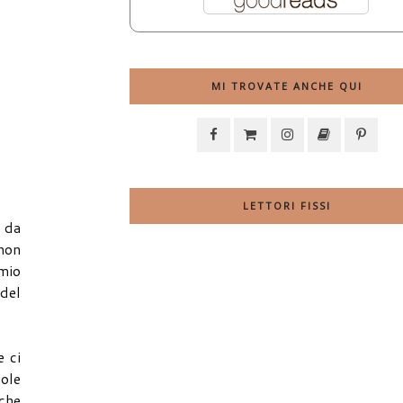
MI TROVATE ANCHE QUI
LETTORI FISSI
, da
non
mio
 del
e ci
uole
 che