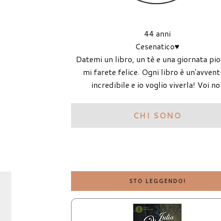
44 anni
Cesenatico♥
Datemi un libro, un tè e una giornata pi
mi farete felice. Ogni libro è un'avven
incredibile e io voglio viverla! Voi no
CHI SONO
STO LEGGENDO!