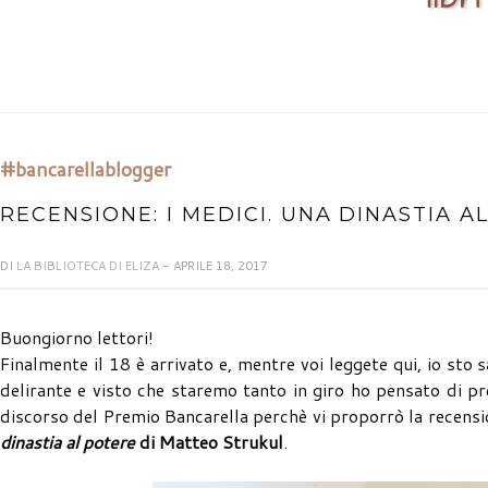
#bancarellablogger
RECENSIONE: I MEDICI. UNA DINASTIA 
DI
LA BIBLIOTECA DI ELIZA
- APRILE 18, 2017
Buongiorno lettori!
Finalmente il 18 è arrivato e, mentre voi leggete qui, io st
delirante e visto che staremo tanto in giro ho pensato di pr
discorso del Premio Bancarella perchè vi proporrò la recension
dinastia al potere
di Matteo Strukul
.