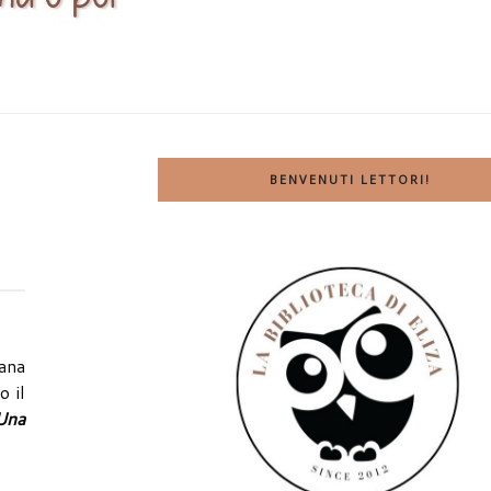
BENVENUTI LETTORI!
mana
o il
 Una