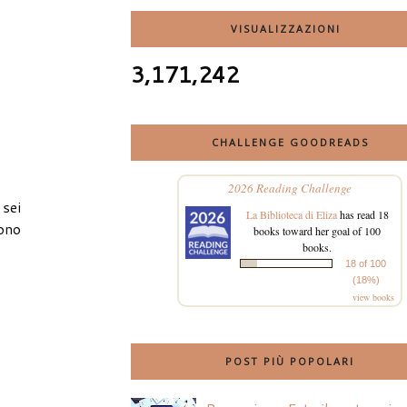
VISUALIZZAZIONI
3,171,242
CHALLENGE GOODREADS
2026 Reading Challenge
 sei
La Biblioteca di Eliza
has read 18
sono
books toward her goal of 100
books.
18 of 100
(18%)
view books
POST PIÙ POPOLARI