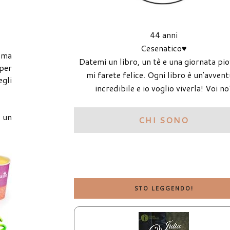
44 anni
Cesenatico♥
, ma
Datemi un libro, un tè e una giornata pi
 per
mi farete felice. Ogni libro è un'avven
egli
incredibile e io voglio viverla! Voi no
è un
CHI SONO
STO LEGGENDO!