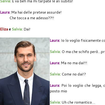
Salvia:
E va beh ma mi tarpate le ali subito!
Laura:
Ma hai delle pretese assurde!
Che tocca a me adesso??!!
Eliza
e
Salvia:
Dai!
Laura:
Io lo voglio fisicamente 
Salvia:
O ma che schifo però...p
Laura:
Ma no ma dai!!!
Salvia:
Come no dai!?
Laura:
Poi lo voglio che legga, 
posto mio
Salvia:
Uh che romantico…