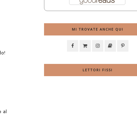
MI TROVATE ANCHE QUI
do!
LETTORI FISSI
o al