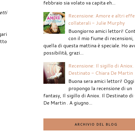
febbraio sia volato va capita eh...
etti
Recensione: Amore e altri effe
collaterali - Julie Murphy
Buongiorno amici lettori! Con
ari
con il mio fiume di recensioni
utto
quella di questa mattina è speciale. Ho av
possibilità, grazi...
Recensione: Il sigillo di Aniox. 
Destinato - Chiara De Martin
Buona sera amici lettori! Oggi 
propongo la recensione di un
fantasy, Il sigillo di Aniox. Il Destinato di
De Martin . A giugno...
ARCHIVIO DEL BLOG