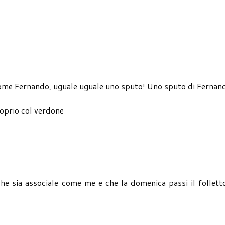
come Fernando, uguale uguale uno sputo! Uno sputo di Fernan
roprio col verdone
che sia associale come me e che la domenica passi il follett