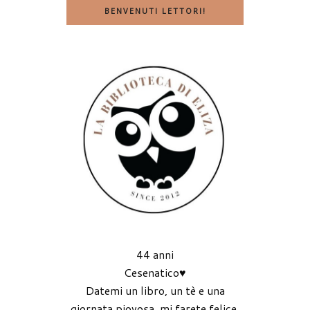
BENVENUTI LETTORI!
44 anni
Cesenatico♥
Datemi un libro, un tè e una
giornata piovosa, mi farete felice.