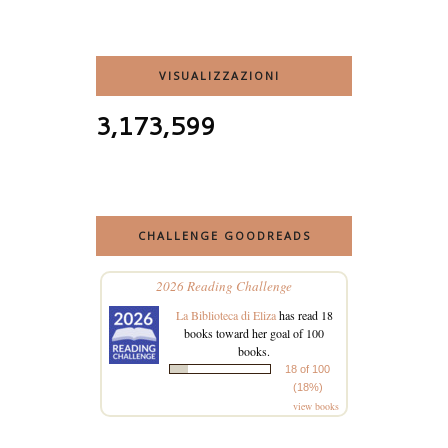
VISUALIZZAZIONI
3,173,599
CHALLENGE GOODREADS
2026 Reading Challenge
La Biblioteca di Eliza
has read 18
books toward her goal of 100
books.
18 of 100
(18%)
view books