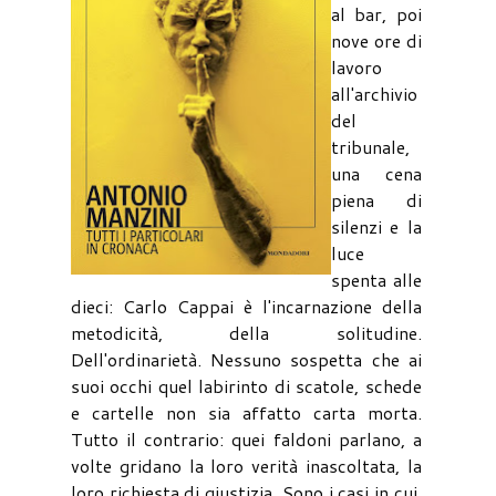
al bar, poi
nove ore di
lavoro
all'archivio
del
tribunale,
una cena
piena di
silenzi e la
luce
spenta alle
dieci: Carlo Cappai è l'incarnazione della
metodicità, della solitudine.
Dell'ordinarietà. Nessuno sospetta che ai
suoi occhi quel labirinto di scatole, schede
e cartelle non sia affatto carta morta.
Tutto il contrario: quei faldoni parlano, a
volte gridano la loro verità inascoltata, la
loro richiesta di giustizia. Sono i casi in cui,