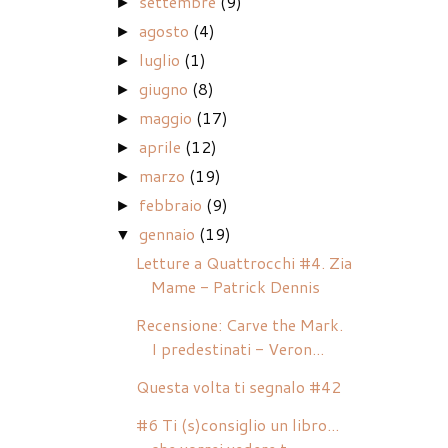
settembre
(9)
►
agosto
(4)
►
luglio
(1)
►
giugno
(8)
►
maggio
(17)
►
aprile
(12)
►
marzo
(19)
►
febbraio
(9)
►
gennaio
(19)
▼
Letture a Quattrocchi #4. Zia
Mame - Patrick Dennis
Recensione: Carve the Mark.
I predestinati - Veron...
Questa volta ti segnalo #42
#6 Ti (s)consiglio un libro...