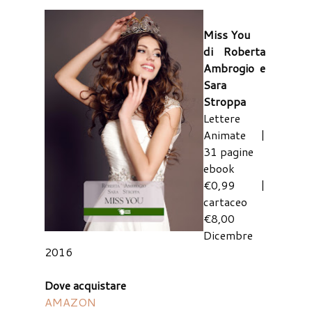
Miss You
di Roberta
Ambrogio e
Sara
Stroppa
Lettere
Animate |
31 pagine
ebook
€0,99 |
cartaceo
€8,00
Dicembre
2016
Dove acquistare
AMAZON