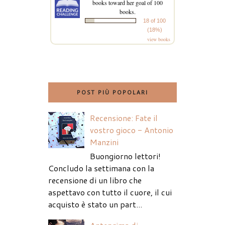
books toward her goal of 100
books.
18 of 100
(18%)
view books
POST PIÙ POPOLARI
Recensione: Fate il
vostro gioco - Antonio
Manzini
Buongiorno lettori!
Concludo la settimana con la
recensione di un libro che
aspettavo con tutto il cuore, il cui
acquisto è stato un part...