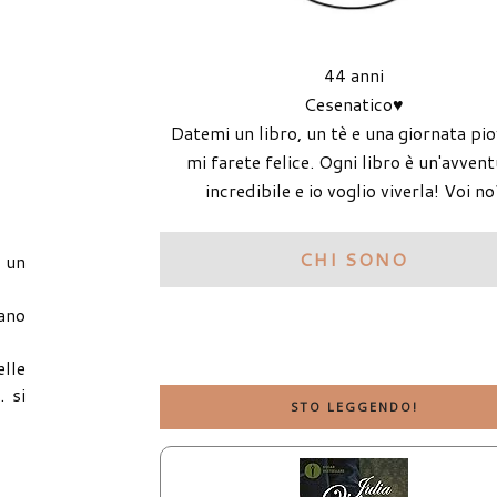
44 anni
Cesenatico♥
Datemi un libro, un tè e una giornata pi
mi farete felice. Ogni libro è un'avven
incredibile e io voglio viverla! Voi no
CHI SONO
e un
vano
elle
… si
STO LEGGENDO!