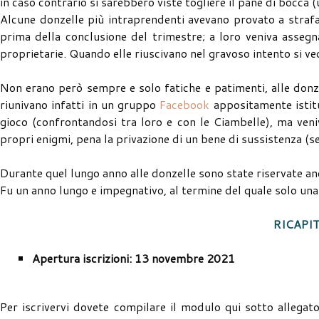
in caso contrario si sarebbero viste togliere il pane di bocca
Alcune donzelle più intraprendenti avevano provato a strafa
prima della conclusione del trimestre; a loro veniva assegn
proprietarie. Quando elle riuscivano nel gravoso intento si v
Non erano però sempre e solo fatiche e patimenti, alle don
riunivano infatti in un gruppo
Facebook
appositamente istitu
gioco (confrontandosi tra loro e con le Ciambelle), ma veniv
propri enigmi, pena la privazione di un bene di sussistenza (
Durante quel lungo anno alle donzelle sono state riservate anc
Fu un anno lungo e impegnativo, al termine del quale solo una 
RICAPI
Apertura iscrizioni: 13 novembre 2021
Per iscrivervi dovete compilare il modulo qui sotto allegat