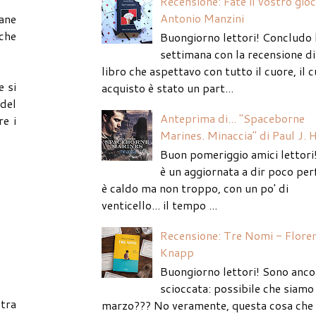
Recensione: Fate il vostro gio
Antonio Manzini
mane
iche
Buongiorno lettori! Concludo 
settimana con la recensione di
libro che aspettavo con tutto il cuore, il c
e si
acquisto è stato un part...
 del
Anteprima di... "Spaceborne
re i
Marines. Minaccia" di Paul J. 
Buon pomeriggio amici lettori
è un aggiornata a dir poco per
è caldo ma non troppo, con un po' di
venticello... il tempo ...
Recensione: Tre Nomi - Flore
Knapp
Buongiorno lettori! Sono anco
scioccata: possibile che siamo 
stra
marzo??? No veramente, questa cosa che