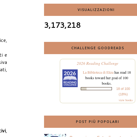
VISUALIZZAZIONI
3,173,218
ice,
CHALLENGE GOODREADS
ti e
iva
2026 Reading Challenge
ati,
La Biblioteca di Eliza
has read 18
books toward her goal of 100
books.
18 of 100
(18%)
view books
POST PIÙ POPOLARI
ivi
,