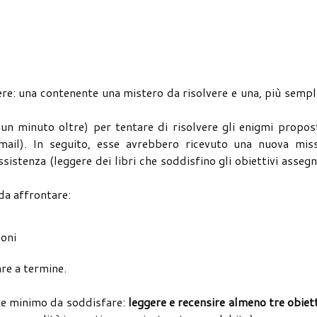
ere: una contenente una mistero da risolvere e una, più sempl
un minuto oltre) per tentare di risolvere gli enigmi propos
 mail). In seguito, esse avrebbero ricevuto una nuova miss
sistenza (leggere dei libri che soddisfino gli obiettivi assegn
da affrontare:
sioni
are a termine.
te minimo da soddisfare:
leggere e recensire almeno tre obiett