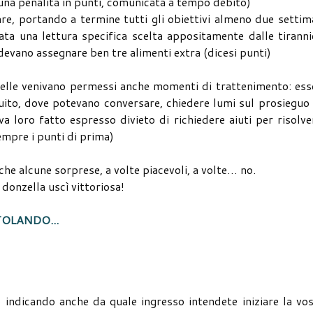
 (una penalità in punti, comunicata a tempo debito)
re, portando a termine tutti gli obiettivi almeno due setti
ata una lettura specifica scelta appositamente dalle tirann
edevano assegnare ben tre alimenti extra (dicesi punti)
zelle venivano permessi anche momenti di trattenimento: ess
ito, dove potevano conversare, chiedere lumi sul prosieguo
a loro fatto espresso divieto di richiedere aiuti per risolve
sempre i punti di prima)
he alcune sorprese, a volte piacevoli, a volte… no.
donzella uscì vittoriosa!
TOLANDO...
o indicando anche da quale ingresso intendete iniziare la vo