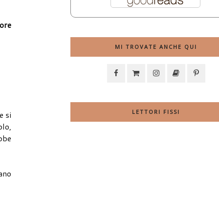
ore
MI TROVATE ANCHE QUI
LETTORI FISSI
e si
olo,
ebbe
vano