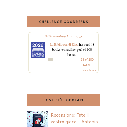
CHALLENGE GOODREADS
2026 Reading Challenge
La Biblioteca di Eliza
has read 18
books toward her goal of 100
books.
18 of 100
(18%)
view books
POST PIÙ POPOLARI
Recensione: Fate il
vostro gioco - Antonio