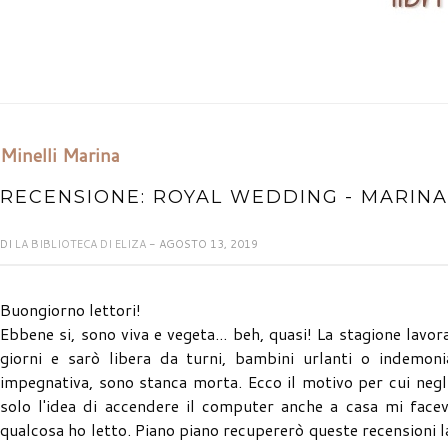
Minelli Marina
RECENSIONE: ROYAL WEDDING - MARINA
DI
LA BIBLIOTECA DI ELIZA
- AGOSTO 13, 2019
Buongiorno lettori!
Ebbene si, sono viva e vegeta... beh, quasi! La stagione lavora
giorni e sarò libera da turni, bambini urlanti o indemoni
impegnativa, sono stanca morta. Ecco il motivo per cui negl
solo l'idea di accendere il computer anche a casa mi face
qualcosa ho letto. Piano piano recupererò queste recensioni l