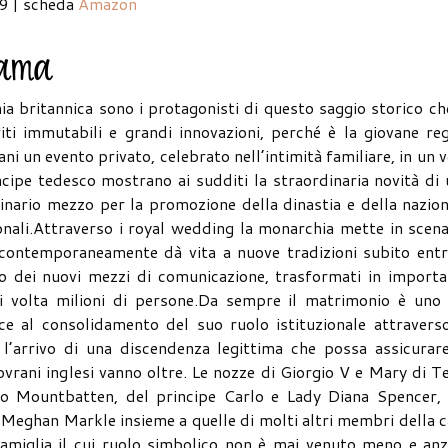
9 | scheda
Amazon
hia britannica sono i protagonisti di questo saggio storico ch
ti immutabili e grandi innovazioni, perché è la giovane re
ni un evento privato, celebrato nell’intimità familiare, in un 
cipe tedesco mostrano ai sudditi la straordinaria novità di
inario mezzo per la promozione della dinastia e della nazio
ionali.Attraverso i royal wedding la monarchia mette in scen
a contemporaneamente dà vita a nuove tradizioni subito ent
uso dei nuovi mezzi di comunicazione, trasformati in import
ni volta milioni di persone.Da sempre il matrimonio è uno 
e al consolidamento del suo ruolo istituzionale attraverso
l’arrivo di una discendenza legittima che possa assicurare
ovrani inglesi vanno oltre. Le nozze di Giorgio V e Mary di T
po Mountbatten, del principe Carlo e Lady Diana Spencer, 
 Meghan Markle insieme a quelle di molti altri membri della 
famiglia il cui ruolo simbolico non è mai venuto meno e anz