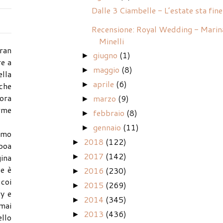
Dalle 3 Ciambelle - L’estate sta fin
Recensione: Royal Wedding - Marin
Minelli
Gran
giugno
(1)
►
re a
maggio
(8)
►
ella
aprile
(6)
 che
►
cora
marzo
(9)
►
orme
febbraio
(8)
►
gennaio
(11)
►
iamo
2018
(122)
►
 boa
2017
(142)
gina
►
se è
2016
(230)
►
 coi
2015
(269)
►
ry e
2014
(345)
►
amai
2013
(436)
►
ello