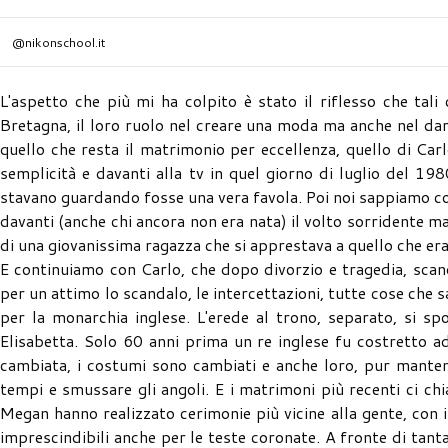
@nikonschool.it
L'aspetto che più mi ha colpito è stato il riflesso che tali
Bretagna, il loro ruolo nel creare una moda ma anche nel d
quello che resta il matrimonio per eccellenza, quello di Car
semplicità e davanti alla tv in quel giorno di luglio del 19
stavano guardando fosse una vera favola. Poi noi sappiamo com
davanti (anche chi ancora non era nata) il volto sorridente m
di una giovanissima ragazza che si apprestava a quello che era 
E continuiamo con Carlo, che dopo divorzio e tragedia, scan
per un attimo lo scandalo, le intercettazioni, tutte cose ch
per la monarchia inglese. L'erede al trono, separato, si sp
Elisabetta. Solo 60 anni prima un re inglese fu costretto ad
cambiata, i costumi sono cambiati e anche loro, pur mantene
tempi e smussare gli angoli. E i matrimoni più recenti ci c
Megan hanno realizzato cerimonie più vicine alla gente, con inv
imprescindibili anche per le teste coronate. A fronte di tant