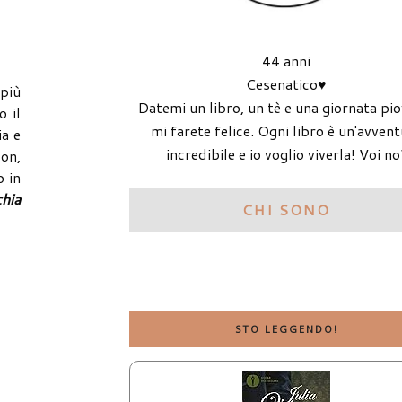
44 anni
Cesenatico♥
più
Datemi un libro, un tè e una giornata pi
o il
mi farete felice. Ogni libro è un'avven
ia e
incredibile e io voglio viverla! Voi no
zon,
o in
chia
CHI SONO
STO LEGGENDO!