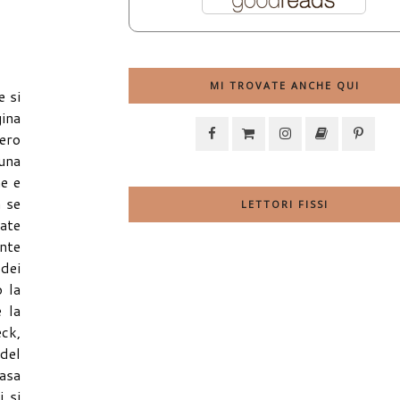
MI TROVATE ANCHE QUI
e si
gina
vero
 una
ne e
a se
LETTORI FISSI
rate
ante
dei
 la
 la
eck,
del
casa
i si