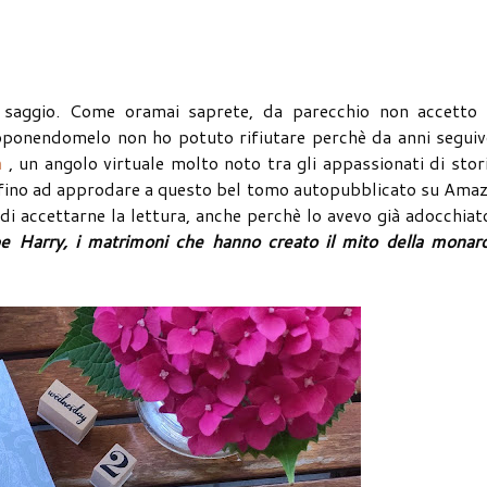
 saggio. Come oramai saprete, da parecchio non accetto 
roponendomelo non ho potuto rifiutare perchè da anni seguiv
m
, un angolo virtuale molto noto tra gli appassionati di stor
ri, fino ad approdare a questo bel tomo autopubblicato su Ama
 di accettarne la lettura, anche perchè lo avevo già adocchiat
pe Harry, i matrimoni che hanno creato il mito della monar