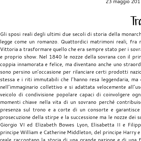
23 maggio 201
Gli sposi reali degli ultimi due secoli di storia della monarc
legge come un romanzo. Quattordici matrimoni reali, fra ri
Vittoria a trasformare quello che era sempre stato per i sovra
e proprio show. Nel 1840 le nozze della sovrana con il prin
coppia innamorata e felice, ma diventano anche uno straord
sono persino un’occasione per rilanciare certi prodotti naz
stessa e i riti immutabili che l’hanno resa leggendaria, m
nell’immaginario collettivo e si adattata velocemente all’
veicolo di condivisione popolare capaci di coinvolgere og
momenti chiave nella vita di un sovrano perché contribuisc
presenza sul trono e a corte di un consorte e garantisce 
prosecuzione della stirpe e la successione ma le nozze dei s
Giorgio VI ed Elizabeth Bowes Lyon, Elisabetta II e Filip
principe William e Catherine Middleton, del principe Harry e
reale raccontano la storia di una grande nazione e di una 