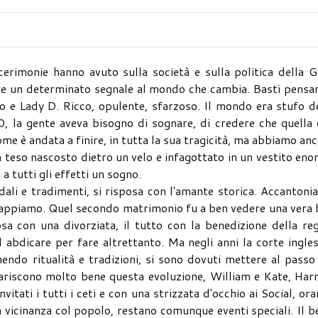
 cerimonie hanno avuto sulla società e sulla politica della 
are un determinato segnale al mondo che cambia. Basti pensa
lo e Lady D. Ricco, opulente, sfarzoso. Il mondo era stufo d
80, la gente aveva bisogno di sognare, di credere che quella
e è andata a finire, in tutta la sua tragicità, ma abbiamo an
a teso nascosto dietro un velo e infagottato in un vestito en
a tutti gli effetti un sogno.
dali e tradimenti, si risposa con l'amante storica. Accanton
e sappiamo. Quel secondo matrimonio fu a ben vedere una vera
osa con una divorziata, il tutto con la benedizione della re
 abdicare per fare altrettanto. Ma negli anni la corte ingle
ndo ritualità e tradizioni, si sono dovuti mettere al passo
hiariscono molto bene questa evoluzione, William e Kate, Har
itati i tutti i ceti e con una strizzata d'occhio ai Social, or
a vicinanza col popolo, restano comunque eventi speciali. Il b