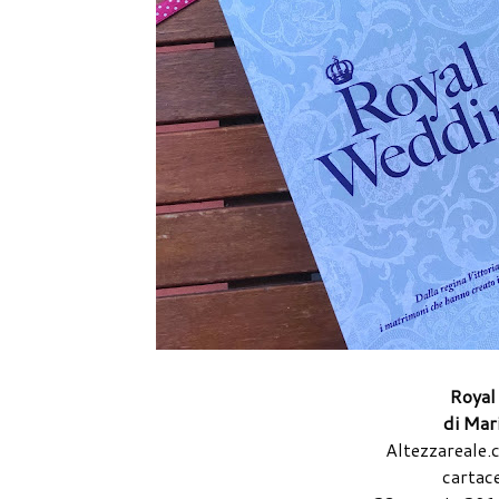
Royal
di Mar
Altezzareale.
cartac