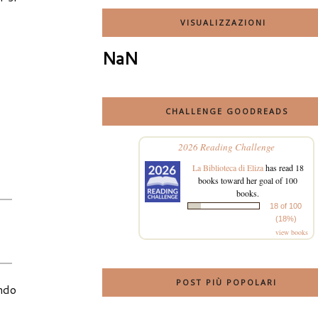
VISUALIZZAZIONI
NaN
CHALLENGE GOODREADS
2026 Reading Challenge
La Biblioteca di Eliza
has read 18
books toward her goal of 100
books.
18 of 100
(18%)
view books
POST PIÙ POPOLARI
ando