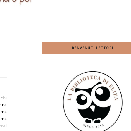
BENVENUTI LETTORI!
ochi
one
, ma
 ma
rrei